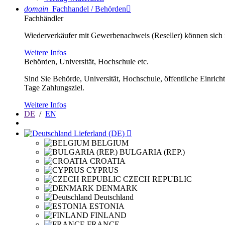
domain
Fachhandel / Behörden

Fachhändler
Wiederverkäufer mit Gewerbenachweis (Reseller) können sich im
Weitere Infos
Behörden, Universität, Hochschule etc.
Sind Sie Behörde, Universität, Hochschule, öffentliche Einrich
Tage Zahlungsziel.
Weitere Infos
DE
/
EN
Lieferland (DE)

BELGIUM
BULGARIA (REP.)
CROATIA
CYPRUS
CZECH REPUBLIC
DENMARK
Deutschland
ESTONIA
FINLAND
FRANCE