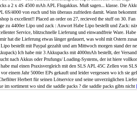
acks a 2 x 4S 4500 mAh APL Flugakkus. Muß sagen... klasse. Die Akk
PL 6S/4000 von euch und bin überaus zufrieden damit. Wann bekommt
 shop is excellent!! Placed an order on 27, recieved the stuff on 30. Fan
age zu 4400er Lipo und zack : Anwort Habe Lipo bestellt und Zack: nä
ellenter Service, blitzschnelle Lieferung und einwandfreie Ware. Habe
r hat die Lieferung etwas länger gedauert, was wohl mit Ostern zu
Lipo bestellt mit Paypal gezahlt und am Mittwoch morgen stand der n
ack) Ich habe mir 3 Akkupacks mit 4000mAh bestellt, der Versand
ucht nach Akkus oder Prufungs/ Loading-Systems, der ist hiere vollk
 habe mal einen Praxisvergleich mit den SLS APL 45C Zellen von SL
 vor einem Jahr 5000er EPs gekauft und leider vergessen wo ich sie ge
eflöter Herbert für seinen Lötservice und seine unverzüglichen Liefe
ke im sortiment wo sind die saddle packs ? die saddle packs gibts nicht