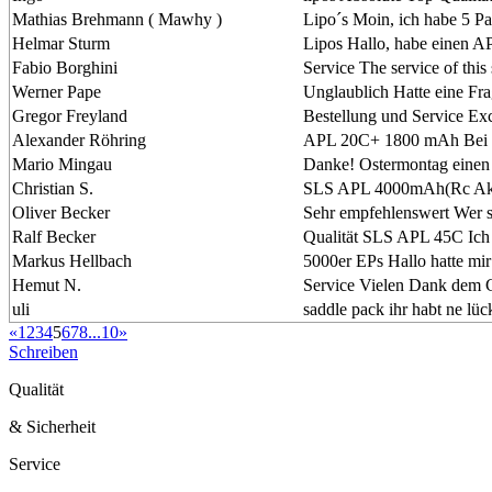
Mathias Brehmann ( Mawhy )
Lipo´s Moin, ich habe 5 P
Helmar Sturm
Lipos Hallo, habe einen A
Fabio Borghini
Service The service of this
Werner Pape
Unglaublich Hatte eine Fr
Gregor Freyland
Bestellung und Service Exc
Alexander Röhring
APL 20C+ 1800 mAh Bei mi
Mario Mingau
Danke! Ostermontag einen 
Christian S.
SLS APL 4000mAh(Rc Akkup
Oliver Becker
Sehr empfehlenswert Wer s
Ralf Becker
Qualität SLS APL 45C Ich
Markus Hellbach
5000er EPs Hallo hatte mir
Hemut N.
Service Vielen Dank dem Ch
uli
saddle pack ihr habt ne lüc
«
1
2
3
4
5
6
7
8
...
10
»
Schreiben
Qualität
& Sicherheit
Service