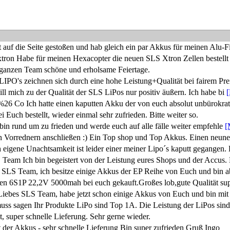
it auf die Seite gestoßen und hab gleich ein par Akkus für meinen Alu-F
xtron Habe für meinen Hexacopter die neuen SLS Xtron Zellen bestell
ganzen Team schöne und erholsame Feiertage.
IPO's zeichnen sich durch eine hohe Leistung+Qualität bei fairem Pr
l mich zu der Qualität der SLS LiPos nur positiv äußern. Ich habe bi
%26 Co Ich hatte einen kaputten Akku der von euch absolut unbürokra
Euch bestellt, wieder einmal sehr zufrieden. Bitte weiter so.
, bin rund um zu frieden und werde euch auf alle fälle weiter empfehle
[
orrednern anschließen :) Ein Top shop und Top Akkus. Einen neu
eigene Unachtsamkeit ist leider einer meiner Lipo´s kaputt gegangen.
 Team Ich bin begeistert von der Leistung eures Shops und der Accus
es SLS Team, ich besitze einige Akkus der EP Reihe von Euch und bin 
en 6S1P 22,2V 5000mah bei euch gekauft.Großes lob,gute Qualität su
 Liebes SLS Team, habe jetzt schon einige Akkus von Euch und bin mi
uss sagen Ihr Produkte LiPo sind Top 1A. Die Leistung der LiPos sin
, super schnelle Lieferung. Sehr gerne wieder.
t der Akkus - sehr schnelle Lieferung Bin super zufrieden Gruß Ingo