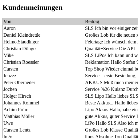
Kundenmeinungen
Von
Beitrag
Aaron
SLS Ich bin vor einiger ze
Daniel Kleindrettle
Großes Lob für die neuen 
Heimo.Staudinger
Feiertage Ich wünsch dem 
Christian Dönges
Qualität+Service Die APL L
Mike
SLS LiPos Ich kann und wil
Christian Roessler
Reklamation Hallo Stefan 
Carsten
Top Shop Wieder einmal bei 
Jenzzz
Service ...erste Bestellung
Peter Oberneder
AKKUS Muß mich meinen V
Jochen
Service %26 Kulanz Durch 
Holger Hirsch
SLS Lipo Hallo liebes SLS
Johannes Rommel
Beste Akkus... Hallo lieb
Achim Prüm
Lipo Akkus Hallo,habe ein
Matthias Möller
gute Akkus, guter Service
Uwe
LiPo Hallo SLS Also ich m
Carsten Lentz
Großes Lob Klasse Qualität
Ingo
lipos Absolute Top Qualitä