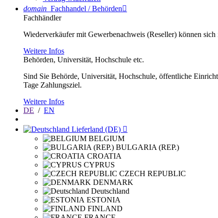
domain
Fachhandel / Behörden

Fachhändler
Wiederverkäufer mit Gewerbenachweis (Reseller) können sich im
Weitere Infos
Behörden, Universität, Hochschule etc.
Sind Sie Behörde, Universität, Hochschule, öffentliche Einrich
Tage Zahlungsziel.
Weitere Infos
DE
/
EN
Lieferland (DE)

BELGIUM
BULGARIA (REP.)
CROATIA
CYPRUS
CZECH REPUBLIC
DENMARK
Deutschland
ESTONIA
FINLAND
FRANCE