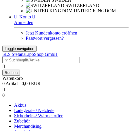
SWEDEN
SWITZERLAND
UNITED KINGDOM

Konto

Anmelden
Jetzt Kundenkonto eröffnen
Passwort vergessen?
Toggle navigation
SLS StefansLipoShop GmbH

Warenkorb
0 Artikel | 0,00 EUR

0
Akkus
Ladegeräte / Netzteile
Sicherheits-/ Wärmekoffer
Zubehör
Merchandising