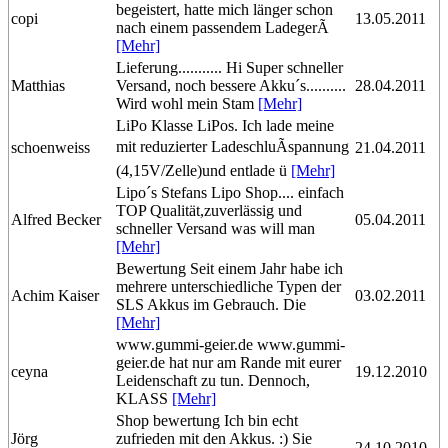
begeistert, hatte mich länger schon
copi
13.05.2011
nach einem passendem LadegerÃ
[Mehr]
Lieferung........... Hi Super schneller
Matthias
Versand, noch bessere Akku´s..........
28.04.2011
Wird wohl mein Stam
[Mehr]
LiPo Klasse LiPos. Ich lade meine
mit reduzierter LadeschluÃspannung
schoenweiss
21.04.2011
(4,15V/Zelle)und entlade ü
[Mehr]
Lipo´s Stefans Lipo Shop.... einfach
TOP Qualität,zuverlässig und
Alfred Becker
05.04.2011
schneller Versand was will man
[Mehr]
Bewertung Seit einem Jahr habe ich
mehrere unterschiedliche Typen der
Achim Kaiser
03.02.2011
SLS Akkus im Gebrauch. Die
[Mehr]
www.gummi-geier.de www.gummi-
geier.de hat nur am Rande mit eurer
ceyna
19.12.2010
Leidenschaft zu tun. Dennoch,
KLASS
[Mehr]
Shop bewertung Ich bin echt
Jörg
zufrieden mit den Akkus. :) Sie
24.10.2010