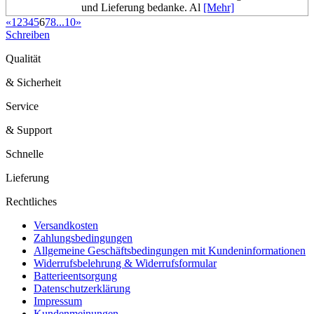
und Lieferung bedanke. Al
[Mehr]
«
1
2
3
4
5
6
7
8
...
10
»
Schreiben
Qualität
& Sicherheit
Service
& Support
Schnelle
Lieferung
Rechtliches
Versandkosten
Zahlungsbedingungen
Allgemeine Geschäftsbedingungen mit Kundeninformationen
Widerrufsbelehrung & Widerrufsformular
Batterieentsorgung
Datenschutzerklärung
Impressum
Kundenmeinungen