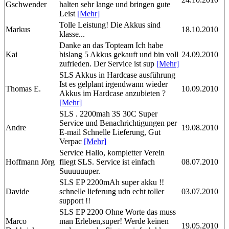
Gschwender
halten sehr lange und bringen gute
Leist
[Mehr]
Tolle Leistung! Die Akkus sind
Markus
18.10.2010
klasse...
Danke an das Topteam Ich habe
Kai
bislang 5 Akkus gekauft und bin voll
24.09.2010
zufrieden. Der Service ist sup
[Mehr]
SLS Akkus in Hardcase ausführung
Ist es gelplant irgendwann wieder
Thomas E.
10.09.2010
Akkus im Hardcase anzubieten ?
[Mehr]
SLS . 2200mah 3S 30C Super
Service und Benachrichtigungen per
Andre
19.08.2010
E-mail Schnelle Lieferung, Gut
Verpac
[Mehr]
Service Hallo, kompletter Verein
Hoffmann Jörg
fliegt SLS. Service ist einfach
08.07.2010
Suuuuuuper.
SLS EP 2200mAh super akku !!
Davide
schnelle lieferung udn echt toller
03.07.2010
support !!
SLS EP 2200 Ohne Worte das muss
Marco
man Erleben,super! Werde keinen
19.05.2010