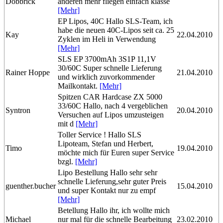
Dobbrick
anderen mehr fliegen einfach klasse
[Mehr]
EP Lipos, 40C Hallo SLS-Team, ich
habe die neuen 40C-Lipos seit ca. 25
Kay
22.04.2010
Zyklen im Heli in Verwendung
[Mehr]
SLS EP 3700mAh 3S1P 11,1V
30/60C Super schnelle Lieferung
Rainer Hoppe
21.04.2010
und wirklich zuvorkommender
Mailkontakt.
[Mehr]
Spitzen CAR Hardcase ZX 5000
33/60C Hallo, nach 4 vergeblichen
Syntron
20.04.2010
Versuchen auf Lipos umzusteigen
mit d
[Mehr]
Toller Service ! Hallo SLS
Lipoteam, Stefan und Herbert,
Timo
19.04.2010
möchte mich für Euren super Service
bzgl.
[Mehr]
Lipo Bestellung Hallo sehr sehr
schnelle Lieferung,sehr guter Preis
guenther.bucher
15.04.2010
und super Kontakt nur zu empf
[Mehr]
Betellung Hallo ihr, ich wollte mich
Michael
nur mal für die schnelle Bearbeitung
23.02.2010