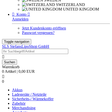
SWEDEN
SWITZERLAND
UNITED KINGDOM

Konto

Anmelden
Jetzt Kundenkonto eröffnen
Passwort vergessen?
Toggle navigation
SLS StefansLipoShop GmbH

Warenkorb
0 Artikel | 0,00 EUR

0
Akkus
Ladegeräte / Netzteile
Sicherheits-/ Wärmekoffer
Zubehör
Merchandising