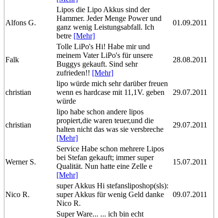
Lipos die Lipo Akkus sind der
Hammer. Jeder Menge Power und
Alfons G.
01.09.2011
ganz wenig Leistungsabfall. Ich
betre
[Mehr]
Tolle LiPo's Hi! Habe mir und
meinem Vater LiPo's für unsere
Falk
28.08.2011
Buggys gekauft. Sind sehr
zufrieden!!
[Mehr]
lipo würde mich sehr darüber freuen
christian
wenn es hardcase mit 11,1V. geben
29.07.2011
würde
lipo habe schon andere lipos
propiert,die waren teuer,und die
christian
29.07.2011
halten nicht das was sie versbreche
[Mehr]
Service Habe schon mehrere Lipos
bei Stefan gekauft; immer super
Werner S.
15.07.2011
Qualität. Nun hatte eine Zelle e
[Mehr]
super Akkus Hi stefansliposhop(sls):
Nico R.
super Akkus für wenig Geld danke
09.07.2011
Nico R.
Super Ware... ... ich bin echt