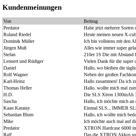
Kundenmeinungen
Von
Beitrag
Predator
Habe jetzt mehrere Sorten
Roland Riedel
Heute meinen neuen X-cub
Dominik Müller
Ich bin vollstens mit den
Jürgen Muß
Alles wie immer super gel
Stefan
210er 1S Die mit Abstand 
Lennert und Rüdiger
Vielen Dank für die super 
Daniel
Hallo, wo bleiben die tägl
Rolf Wagner
Neben der großen Fachkomp
Karl-Heinz
Hallo zusammen! Da ich zu
Thomas Heller
Hallo. wollte mich mal zu
H.D.
Die SLS Xtron 1300mAh 3S
Sascha
Hallo, ich möchte mich an 
Kaan Karatay
Einmal SLS... IMMER SLS! 
Sebastian Blum
Hallo, ich wollte mich beda
Mike
Ich möchte auch mal auf 
Predator
XTRON Hardcase 6000 im 1:
Ralf
Das die XTRON Akkus super