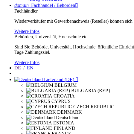
domain
Fachhandel / Behörden

Fachhändler
Wiederverkäufer mit Gewerbenachweis (Reseller) können sich im
Weitere Infos
Behörden, Universität, Hochschule etc.
Sind Sie Behörde, Universität, Hochschule, öffentliche Einrich
Tage Zahlungsziel.
Weitere Infos
DE
/
EN
Lieferland (DE)

BELGIUM
BULGARIA (REP.)
CROATIA
CYPRUS
CZECH REPUBLIC
DENMARK
Deutschland
ESTONIA
FINLAND
FRANCE