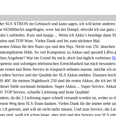
 der SLS XTRON im Gebrauch und kann sagen, ich will keine anderen
e 6S5000mAh angeflogen, wow hat der Dampf, obwohl ich nur ganz s
 Akku´s zufrieden. Kurz und knapp ... Wenn ich Akku´s benötige dann 
aufen und TOP Ware. Vielen Dank und bis zum nächsten Mal.
besten Akkus für den Nano cpx und den Nqx. Nicht von 25C täuschen
unkomplizierte Hilfe. So viel Kompetenz zu Akkus und speziell LiPos 
ichen Angebote? War ein Grund für mich, doch fast täglich vorbeizus
[M
etenz und sofortigen telefonischen Erreichbarkeit hat mich besonders
m ersten mal Ihren Service in Anspruch nehmen musste, möchte ich m
m tollen Service und der Qualität der SLS Akkus melden. Daumen hoc
 40C für meinen Nighthawk 250 sind die ersten Akkus, die ich bei 
dieser Stelle nochmals bedanken. Super Akkus ... Super Service. Akk
TOP Service, schnelle Lieferung und beste Qualität!
nken, da die 2 Lieferung super schnell versandt worden ist, weiter so 
diesem Weg dem SLS-Team danken. Vielen Dank für die immer nette u
8 getestet, und will sie nicht mehr missen. Und zum Service, die Li
 sind, weiß ich schon lange, aber jetzt mal den Service von SLS erl