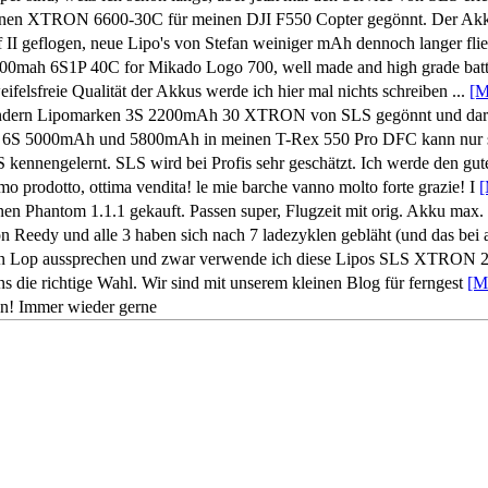
einen XTRON 6600-30C für meinen DJI F550 Copter gegönnt. Der Akk
 II geflogen, neue Lipo's von Stefan weiniger mAh dennoch langer fli
0mah 6S1P 40C for Mikado Logo 700, well made and high grade batt
eifelsfreie Qualität der Akkus werde ich hier mal nichts schreiben ...
[M
 andern Lipomarken 3S 2200mAh 30 XTRON von SLS gegönnt und darf 
ron 6S 5000mAh und 5800mAh in meinen T-Rex 550 Pro DFC kann nur
 kennengelernt. SLS wird bei Profis sehr geschätzt. Ich werde den gu
imo prodotto, ottima vendita! le mie barche vanno molto forte grazie! I
[
en Phantom 1.1.1 gekauft. Passen super, Flugzeit mit orig. Akku max.
on Reedy und alle 3 haben sich nach 7 ladezyklen gebläht (und das bei
ein Lop aussprechen und zwar verwende ich diese Lipos SLS XTRO
ns die richtige Wahl. Wir sind mit unserem kleinen Blog für ferngest
[M
en! Immer wieder gerne