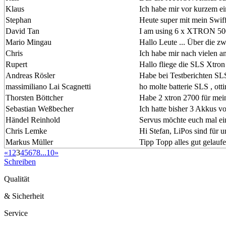
Klaus
Ich habe mir vor kurzem 
Stephan
Heute super mit mein Swiff
David Tan
I am using 6 x XTRON 500
Mario Mingau
Hallo Leute ... Über die zw
Chris
Ich habe mir nach vielen
Rupert
Hallo fliege die SLS Xt
Andreas Rösler
Habe bei Testberichten SLS
massimiliano Lai Scagnetti
ho molte batterie SLS , ott
Thorsten Böttcher
Habe 2 xtron 2700 für mein
Sebastian Weßbecher
Ich hatte bisher 3 Akkus v
Händel Reinhold
Servus möchte euch mal 
Chris Lemke
Hi Stefan, LiPos sind für u
Markus Müller
Tipp Topp alles gut gelauf
«
1
2
3
4
5
6
7
8
...
10
»
Schreiben
Qualität
& Sicherheit
Service