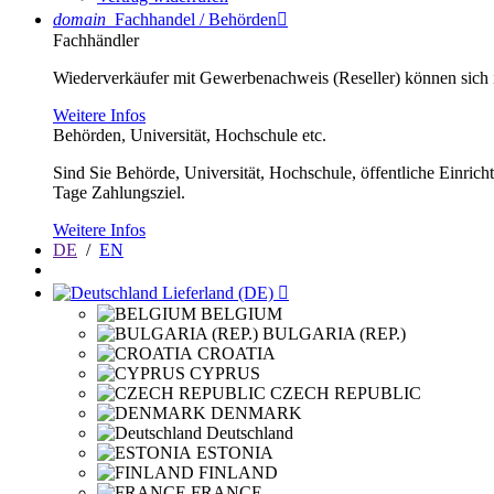
domain
Fachhandel / Behörden

Fachhändler
Wiederverkäufer mit Gewerbenachweis (Reseller) können sich im
Weitere Infos
Behörden, Universität, Hochschule etc.
Sind Sie Behörde, Universität, Hochschule, öffentliche Einrich
Tage Zahlungsziel.
Weitere Infos
DE
/
EN
Lieferland (DE)

BELGIUM
BULGARIA (REP.)
CROATIA
CYPRUS
CZECH REPUBLIC
DENMARK
Deutschland
ESTONIA
FINLAND
FRANCE