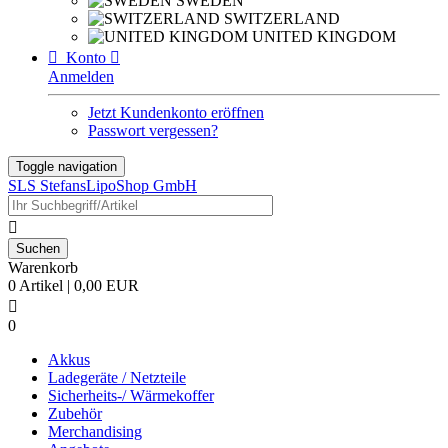
SWEDEN
SWITZERLAND
UNITED KINGDOM

Konto

Anmelden
Jetzt Kundenkonto eröffnen
Passwort vergessen?
Toggle navigation
SLS StefansLipoShop GmbH

Warenkorb
0 Artikel | 0,00 EUR

0
Akkus
Ladegeräte / Netzteile
Sicherheits-/ Wärmekoffer
Zubehör
Merchandising