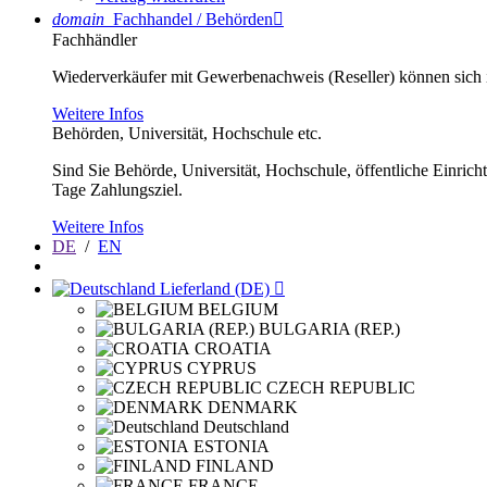
domain
Fachhandel / Behörden

Fachhändler
Wiederverkäufer mit Gewerbenachweis (Reseller) können sich im
Weitere Infos
Behörden, Universität, Hochschule etc.
Sind Sie Behörde, Universität, Hochschule, öffentliche Einrich
Tage Zahlungsziel.
Weitere Infos
DE
/
EN
Lieferland (DE)

BELGIUM
BULGARIA (REP.)
CROATIA
CYPRUS
CZECH REPUBLIC
DENMARK
Deutschland
ESTONIA
FINLAND
FRANCE