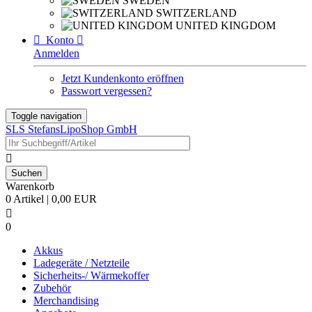
SWEDEN
SWITZERLAND
UNITED KINGDOM

Konto

Anmelden
Jetzt Kundenkonto eröffnen
Passwort vergessen?
Toggle navigation
SLS StefansLipoShop GmbH

Warenkorb
0 Artikel | 0,00 EUR

0
Akkus
Ladegeräte / Netzteile
Sicherheits-/ Wärmekoffer
Zubehör
Merchandising