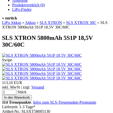
Angebote
Produktvergleich (
0
)
LiPo-Finder
« zurück
LiPo Akkus
»
Akkus
»
SLS XTRON
»
SLS XTRON 30C
»
SLS
XTRON 5800mAh 5S1P 18,5V 30C/60C
SLS XTRON 5800mAh 5S1P 18,5V
30C/60C
Swipe
113,10 EUR
inkl. MwSt | zzgl.
Versand
Stück
114 Treuepunkte
.
Infos zum SLS-Treuepunkte-Programm
Lieferzeit: 1-3 Tage*
Artikel-Nr.: SLSXT58005130