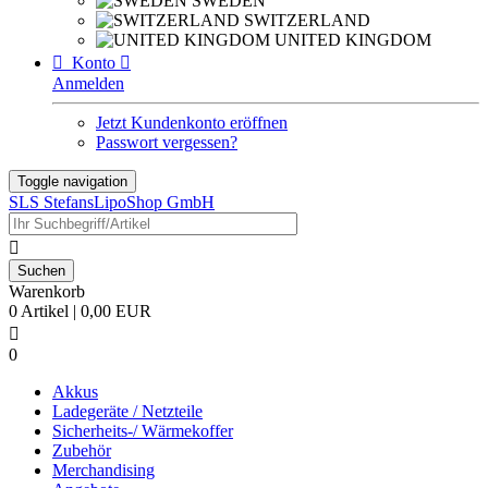
SWEDEN
SWITZERLAND
UNITED KINGDOM

Konto

Anmelden
Jetzt Kundenkonto eröffnen
Passwort vergessen?
Toggle navigation
SLS StefansLipoShop GmbH

Warenkorb
0 Artikel | 0,00 EUR

0
Akkus
Ladegeräte / Netzteile
Sicherheits-/ Wärmekoffer
Zubehör
Merchandising