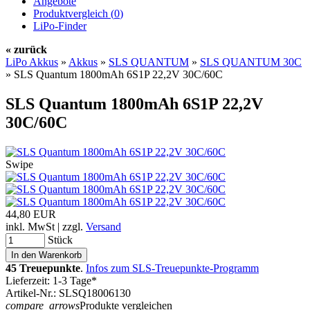
Angebote
Produktvergleich (
0
)
LiPo-Finder
« zurück
LiPo Akkus
»
Akkus
»
SLS QUANTUM
»
SLS QUANTUM 30C
»
SLS Quantum 1800mAh 6S1P 22,2V 30C/60C
SLS Quantum 1800mAh 6S1P 22,2V
30C/60C
Swipe
44,80 EUR
inkl. MwSt | zzgl.
Versand
Stück
45 Treuepunkte
.
Infos zum SLS-Treuepunkte-Programm
Lieferzeit: 1-3 Tage*
Artikel-Nr.: SLSQ18006130
compare_arrows
Produkte vergleichen