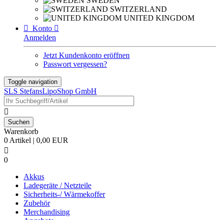
SWEDEN
SWITZERLAND
UNITED KINGDOM

Konto

Anmelden
Jetzt Kundenkonto eröffnen
Passwort vergessen?
Toggle navigation
SLS StefansLipoShop GmbH

Warenkorb
0 Artikel | 0,00 EUR

0
Akkus
Ladegeräte / Netzteile
Sicherheits-/ Wärmekoffer
Zubehör
Merchandising