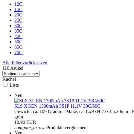
12C
15C
20C
25C
30C
35C
40C
50C
65C
70C
Alle Filter zurücksetzen
110 Artikel
Kachel
Liste
Neu
SLS XGEN 1300mAh 3S1P 11,1V 30C/60C
Gewicht: ca. 109 Gramm - Maße: ca. LxBxH 73x35x20mm - H
grün
10,90 EUR
compare_arrows
Produkte vergleichen
Neu