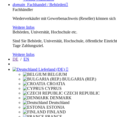
domain
Fachhandel / Behörden

Fachhändler
Wiederverkäufer mit Gewerbenachweis (Reseller) können sich im
Weitere Infos
Behörden, Universität, Hochschule etc.
Sind Sie Behörde, Universität, Hochschule, öffentliche Einrich
Tage Zahlungsziel.
Weitere Infos
DE
/
EN
Lieferland (DE)

BELGIUM
BULGARIA (REP.)
CROATIA
CYPRUS
CZECH REPUBLIC
DENMARK
Deutschland
ESTONIA
FINLAND
FRANCE