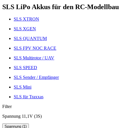
SLS LiPo Akkus für den RC-Modellbau
SLS XTRON
SLS XGEN
SLS QUANTUM
SLS FPV NOC RACE
SLS Multirotor / UAV
SLS SPEED
SLS Sender / Empfänger
SLS Mini
SLS für Traxxas
Filter
Spannung 11,1V (3S)
Spannung (1)