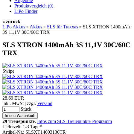
Angebote
Produktvergleich (
0
)
LiPo-Finder
« zurück
LiPo Akkus
»
Akkus
»
SLS für Traxxas
»
SLS XTRON 1400mAh
3S 11,1V 30C/60C TRX
SLS XTRON 1400mAh 3S 11,1V 30C/60C
TRX
Swipe
28,60 EUR
inkl. MwSt | zzgl.
Versand
Stück
29 Treuepunkte
.
Infos zum SLS-Treuepunkte-Programm
Lieferzeit: 1-3 Tage*
Artikel-Nr.: SLSXT14003130TR