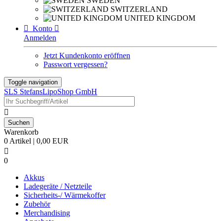
SWEDEN
SWITZERLAND
UNITED KINGDOM

Konto

Anmelden
Jetzt Kundenkonto eröffnen
Passwort vergessen?
Toggle navigation
SLS StefansLipoShop GmbH

Warenkorb
0 Artikel | 0,00 EUR

0
Akkus
Ladegeräte / Netzteile
Sicherheits-/ Wärmekoffer
Zubehör
Merchandising