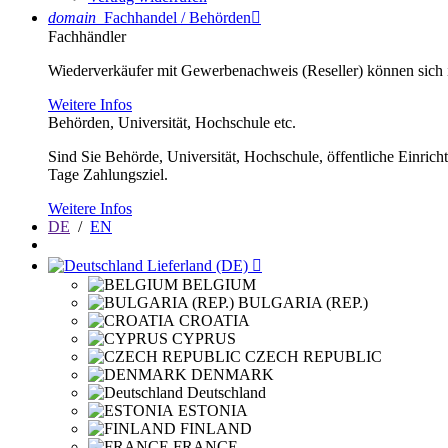
domain
Fachhandel / Behörden

Fachhändler
Wiederverkäufer mit Gewerbenachweis (Reseller) können sich im
Weitere Infos
Behörden, Universität, Hochschule etc.
Sind Sie Behörde, Universität, Hochschule, öffentliche Einrich
Tage Zahlungsziel.
Weitere Infos
DE
/
EN
Lieferland (DE)

BELGIUM
BULGARIA (REP.)
CROATIA
CYPRUS
CZECH REPUBLIC
DENMARK
Deutschland
ESTONIA
FINLAND
FRANCE