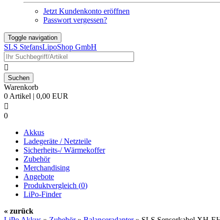
Jetzt Kundenkonto eröffnen
Passwort vergessen?
Toggle navigation
SLS StefansLipoShop GmbH

Warenkorb
0 Artikel | 0,00 EUR

0
Akkus
Ladegeräte / Netzteile
Sicherheits-/ Wärmekoffer
Zubehör
Merchandising
Angebote
Produktvergleich (
0
)
LiPo-Finder
« zurück
LiPo Akkus
»
Zubehör
»
Balanceradapter
»
SLS Sensorkabel XH-EH