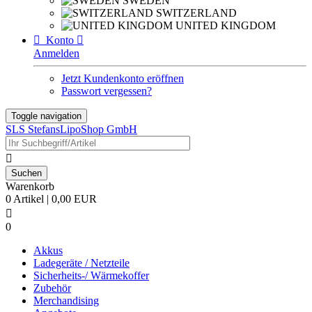
SWEDEN
SWITZERLAND
UNITED KINGDOM

Konto

Anmelden
Jetzt Kundenkonto eröffnen
Passwort vergessen?
Toggle navigation
SLS StefansLipoShop GmbH

Warenkorb
0 Artikel | 0,00 EUR

0
Akkus
Ladegeräte / Netzteile
Sicherheits-/ Wärmekoffer
Zubehör
Merchandising