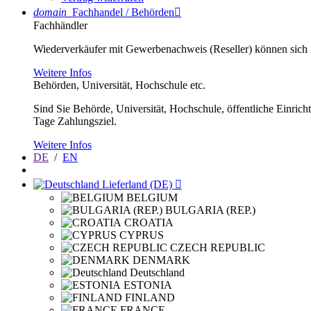
domain
Fachhandel / Behörden

Fachhändler
Wiederverkäufer mit Gewerbenachweis (Reseller) können sich im
Weitere Infos
Behörden, Universität, Hochschule etc.
Sind Sie Behörde, Universität, Hochschule, öffentliche Einrich
Tage Zahlungsziel.
Weitere Infos
DE
/
EN
Lieferland (DE)

BELGIUM
BULGARIA (REP.)
CROATIA
CYPRUS
CZECH REPUBLIC
DENMARK
Deutschland
ESTONIA
FINLAND
FRANCE