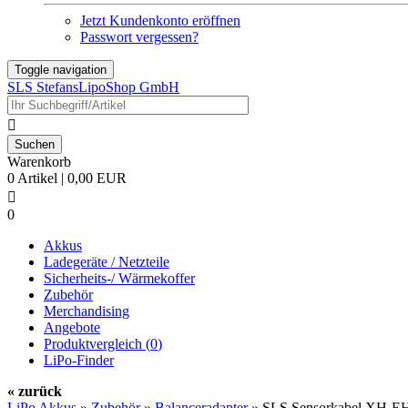
Jetzt Kundenkonto eröffnen
Passwort vergessen?
Toggle navigation
SLS StefansLipoShop GmbH

Warenkorb
0 Artikel | 0,00 EUR

0
Akkus
Ladegeräte / Netzteile
Sicherheits-/ Wärmekoffer
Zubehör
Merchandising
Angebote
Produktvergleich (
0
)
LiPo-Finder
« zurück
LiPo Akkus
»
Zubehör
»
Balanceradapter
»
SLS Sensorkabel XH-EH