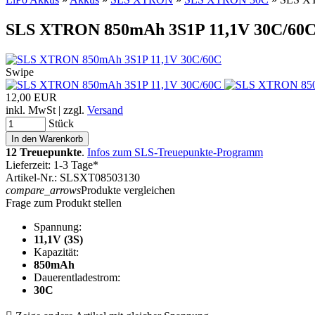
SLS XTRON 850mAh 3S1P 11,1V 30C/60
Swipe
12,00 EUR
inkl. MwSt | zzgl.
Versand
Stück
12 Treuepunkte
.
Infos zum SLS-Treuepunkte-Programm
Lieferzeit: 1-3 Tage*
Artikel-Nr.: SLSXT08503130
compare_arrows
Produkte vergleichen
Frage zum Produkt stellen
Spannung:
11,1V (3S)
Kapazität:
850mAh
Dauerentladestrom:
30C