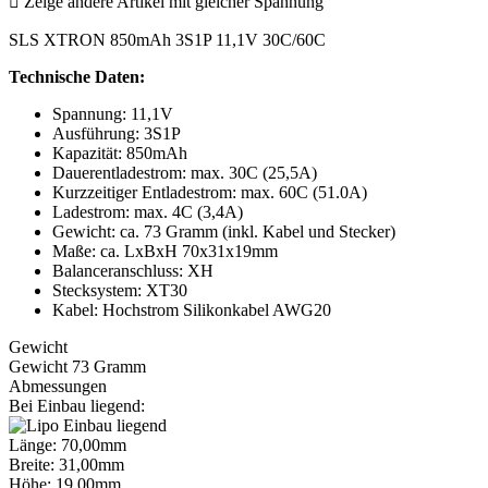

Zeige andere Artikel mit gleicher Spannung
SLS XTRON 850mAh 3S1P 11,1V 30C/60C
Technische Daten:
Spannung: 11,1V
Ausführung: 3S1P
Kapazität: 850mAh
Dauerentladestrom: max. 30C (25,5A)
Kurzzeitiger Entladestrom: max. 60C (51.0A)
Ladestrom: max. 4C (3,4A)
Gewicht: ca. 73 Gramm (inkl. Kabel und Stecker)
Maße: ca. LxBxH 70x31x19mm
Balanceranschluss: XH
Stecksystem: XT30
Kabel: Hochstrom Silikonkabel AWG20
Gewicht
Gewicht 73 Gramm
Abmessungen
Bei Einbau liegend:
Länge: 70,00mm
Breite: 31,00mm
Höhe: 19,00mm