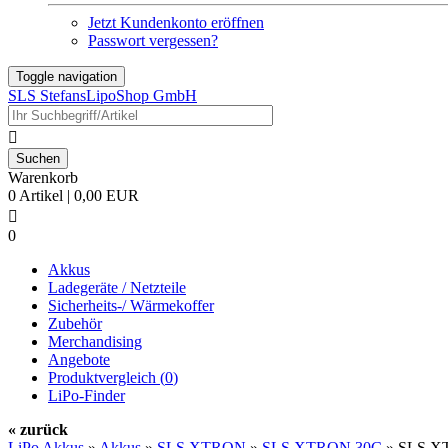
Jetzt Kundenkonto eröffnen
Passwort vergessen?
Toggle navigation
SLS StefansLipoShop GmbH

Warenkorb
0 Artikel | 0,00 EUR

0
Akkus
Ladegeräte / Netzteile
Sicherheits-/ Wärmekoffer
Zubehör
Merchandising
Angebote
Produktvergleich (
0
)
LiPo-Finder
« zurück
LiPo Akkus
»
Akkus
»
SLS XTRON
»
SLS XTRON 30C
»
SLS XT