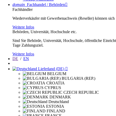
domain
Fachhandel / Behörden

Fachhändler
Wiederverkäufer mit Gewerbenachweis (Reseller) können sich im
Weitere Infos
Behörden, Universität, Hochschule etc.
Sind Sie Behörde, Universität, Hochschule, öffentliche Einrich
Tage Zahlungsziel.
Weitere Infos
DE
/
EN
Lieferland (DE)

BELGIUM
BULGARIA (REP.)
CROATIA
CYPRUS
CZECH REPUBLIC
DENMARK
Deutschland
ESTONIA
FINLAND
FRANCE