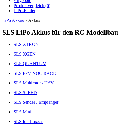
Angebote
Produktvergleich (
0
)
LiPo-Finder
LiPo Akkus
»
Akkus
SLS LiPo Akkus für den RC-Modellbau
SLS XTRON
SLS XGEN
SLS QUANTUM
SLS FPV NOC RACE
SLS Multirotor / UAV
SLS SPEED
SLS Sender / Empfänger
SLS Mini
SLS für Traxxas