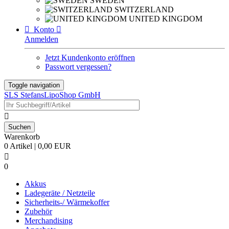
SWEDEN
SWITZERLAND
UNITED KINGDOM

Konto

Anmelden
Jetzt Kundenkonto eröffnen
Passwort vergessen?
Toggle navigation
SLS StefansLipoShop GmbH

Warenkorb
0 Artikel | 0,00 EUR

0
Akkus
Ladegeräte / Netzteile
Sicherheits-/ Wärmekoffer
Zubehör
Merchandising