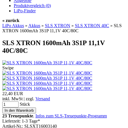
Angebote
Produktvergleich (
0
)
LiPo-Finder
« zurück
LiPo Akkus
»
Akkus
»
SLS XTRON
»
SLS XTRON 40C
»
SLS
XTRON 1600mAh 3S1P 11,1V 40C/80C
SLS XTRON 1600mAh 3S1P 11,1V
40C/80C
Swipe
22,40 EUR
inkl. MwSt | zzgl.
Versand
Stück
23 Treuepunkte
.
Infos zum SLS-Treuepunkte-Programm
Lieferzeit: 1-3 Tage*
Artikel-Nr.: SLSXT16003140