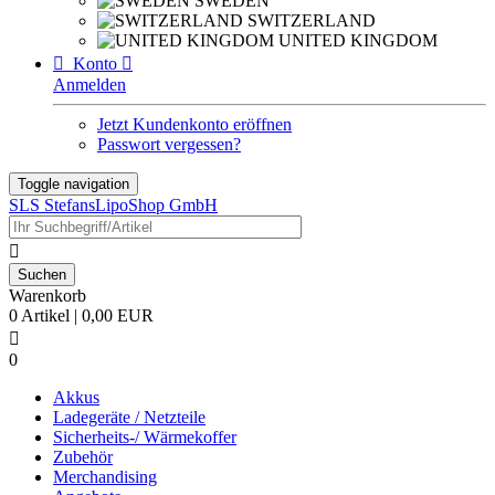
SWEDEN
SWITZERLAND
UNITED KINGDOM

Konto

Anmelden
Jetzt Kundenkonto eröffnen
Passwort vergessen?
Toggle navigation
SLS StefansLipoShop GmbH

Warenkorb
0 Artikel | 0,00 EUR

0
Akkus
Ladegeräte / Netzteile
Sicherheits-/ Wärmekoffer
Zubehör
Merchandising