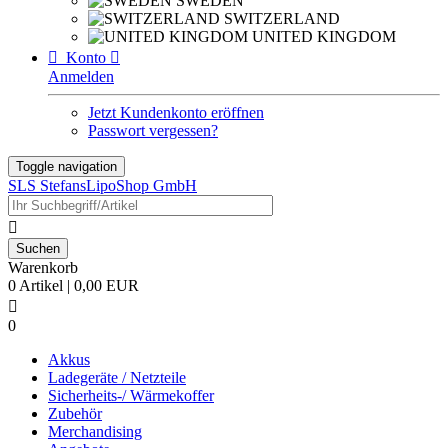
SWEDEN
SWITZERLAND
UNITED KINGDOM

Konto

Anmelden
Jetzt Kundenkonto eröffnen
Passwort vergessen?
Toggle navigation
SLS StefansLipoShop GmbH

Warenkorb
0 Artikel | 0,00 EUR

0
Akkus
Ladegeräte / Netzteile
Sicherheits-/ Wärmekoffer
Zubehör
Merchandising