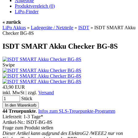
Angebote
Produktvergleich (
0
)
LiPo-Finder
« zurück
LiPo Akkus
»
Ladegeräte / Netzteile
»
ISDT
»
ISDT SMART Akku
Checker BG-8S
ISDT SMART Akku Checker BG-8S
Swipe
43,90 EUR
inkl. MwSt | zzgl.
Versand
Stück
44 Treuepunkte
.
Infos zum SLS-Treuepunkte-Programm
Lieferzeit: 1-3 Tage*
Artikel-Nr.: ISDT-BG-8S
Frage zum Produkt stellen
Dieser Artikel kann aufgrund des ElektroG2 /WEEE2 nur von