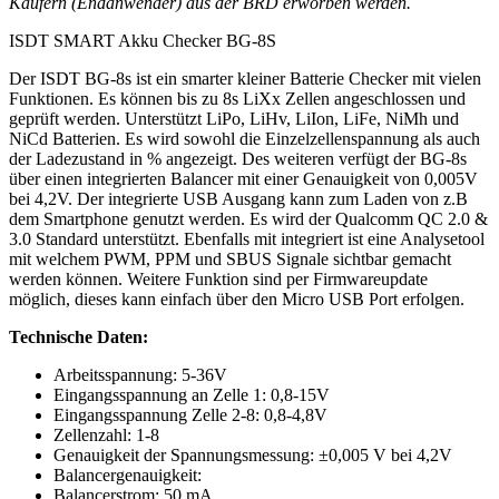
Käufern (Endanwender) aus der BRD erworben werden.
ISDT SMART Akku Checker BG-8S
Der ISDT BG-8s ist ein smarter kleiner Batterie Checker mit vielen
Funktionen. Es können bis zu 8s LiXx Zellen angeschlossen und
geprüft werden. Unterstützt LiPo, LiHv, LiIon, LiFe, NiMh und
NiCd Batterien. Es wird sowohl die Einzelzellenspannung als auch
der Ladezustand in % angezeigt. Des weiteren verfügt der BG-8s
über einen integrierten Balancer mit einer Genauigkeit von 0,005V
bei 4,2V. Der integrierte USB Ausgang kann zum Laden von z.B
dem Smartphone genutzt werden. Es wird der Qualcomm QC 2.0 &
3.0 Standard unterstützt. Ebenfalls mit integriert ist eine Analysetool
mit welchem PWM, PPM und SBUS Signale sichtbar gemacht
werden können. Weitere Funktion sind per Firmwareupdate
möglich, dieses kann einfach über den Micro USB Port erfolgen.
Technische Daten:
Arbeitsspannung: 5-36V
Eingangsspannung an Zelle 1: 0,8-15V
Eingangsspannung Zelle 2-8: 0,8-4,8V
Zellenzahl: 1-8
Genauigkeit der Spannungsmessung: ±0,005 V bei 4,2V
Balancergenauigkeit:
Balancerstrom: 50 mA