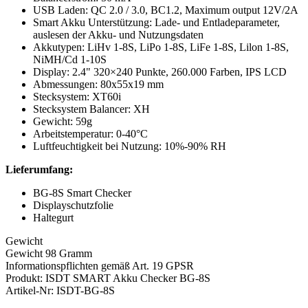
USB Laden: QC 2.0 / 3.0, BC1.2, Maximum output 12V/2A
Smart Akku Unterstützung: Lade- und Entladeparameter,
auslesen der Akku- und Nutzungsdaten
Akkutypen: LiHv 1-8S, LiPo 1-8S, LiFe 1-8S, Lilon 1-8S,
NiMH/Cd 1-10S
Display: 2.4" 320×240 Punkte, 260.000 Farben, IPS LCD
Abmessungen: 80x55x19 mm
Stecksystem: XT60i
Stecksystem Balancer: XH
Gewicht: 59g
Arbeitstemperatur: 0-40°C
Luftfeuchtigkeit bei Nutzung: 10%-90% RH
Lieferumfang:
BG-8S Smart Checker
Displayschutzfolie
Haltegurt
Gewicht
Gewicht 98 Gramm
Informationspflichten gemäß Art. 19 GPSR
Produkt: ISDT SMART Akku Checker BG-8S
Artikel-Nr: ISDT-BG-8S