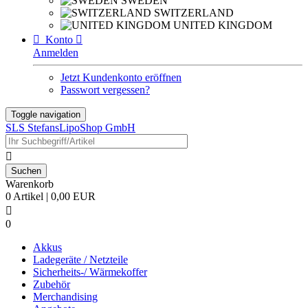
SWEDEN
SWITZERLAND
UNITED KINGDOM

Konto

Anmelden
Jetzt Kundenkonto eröffnen
Passwort vergessen?
Toggle navigation
SLS StefansLipoShop GmbH

Warenkorb
0 Artikel | 0,00 EUR

0
Akkus
Ladegeräte / Netzteile
Sicherheits-/ Wärmekoffer
Zubehör
Merchandising