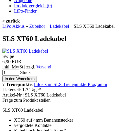
Angebote
Produktvergleich (
0
)
LiPo-Finder
« zurück
LiPo Akkus
»
Zubehör
»
Ladekabel
»
SLS XT60 Ladekabel
SLS XT60 Ladekabel
Swipe
6,90 EUR
inkl. MwSt | zzgl.
Versand
Stück
7 Treuepunkte
.
Infos zum SLS-Treuepunkte-Programm
Lieferzeit: 1-3 Tage*
Artikel-Nr.: SLS XT60 Ladekabel
Frage zum Produkt stellen
SLS XT60 Ladekabel
XT60 auf 4mm Bananenstecker
vergoldete Kontakte
Kabel hochflexibel 2,5 mm²