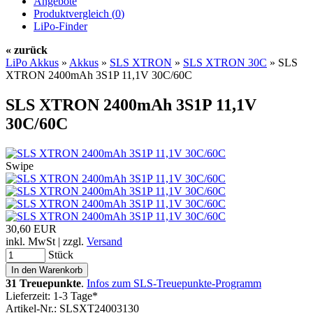
Angebote
Produktvergleich (
0
)
LiPo-Finder
« zurück
LiPo Akkus
»
Akkus
»
SLS XTRON
»
SLS XTRON 30C
»
SLS
XTRON 2400mAh 3S1P 11,1V 30C/60C
SLS XTRON 2400mAh 3S1P 11,1V
30C/60C
Swipe
30,60 EUR
inkl. MwSt | zzgl.
Versand
Stück
31 Treuepunkte
.
Infos zum SLS-Treuepunkte-Programm
Lieferzeit: 1-3 Tage*
Artikel-Nr.: SLSXT24003130