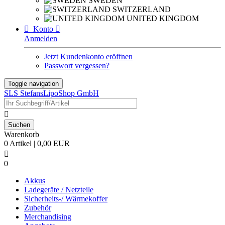
SWEDEN
SWITZERLAND
UNITED KINGDOM

Konto

Anmelden
Jetzt Kundenkonto eröffnen
Passwort vergessen?
Toggle navigation
SLS StefansLipoShop GmbH

Warenkorb
0 Artikel | 0,00 EUR

0
Akkus
Ladegeräte / Netzteile
Sicherheits-/ Wärmekoffer
Zubehör
Merchandising