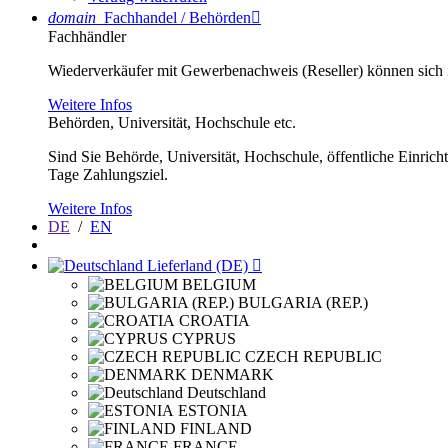
domain
Fachhandel / Behörden

Fachhändler
Wiederverkäufer mit Gewerbenachweis (Reseller) können sich im
Weitere Infos
Behörden, Universität, Hochschule etc.
Sind Sie Behörde, Universität, Hochschule, öffentliche Einrich
Tage Zahlungsziel.
Weitere Infos
DE
/
EN
Lieferland (DE)

BELGIUM
BULGARIA (REP.)
CROATIA
CYPRUS
CZECH REPUBLIC
DENMARK
Deutschland
ESTONIA
FINLAND
FRANCE