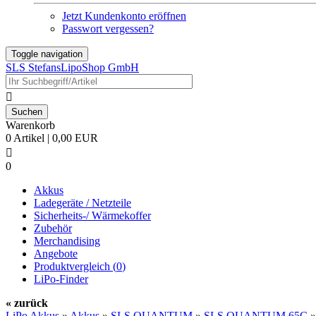
Jetzt Kundenkonto eröffnen
Passwort vergessen?
Toggle navigation
SLS StefansLipoShop GmbH

Warenkorb
0 Artikel | 0,00 EUR

0
Akkus
Ladegeräte / Netzteile
Sicherheits-/ Wärmekoffer
Zubehör
Merchandising
Angebote
Produktvergleich (
0
)
LiPo-Finder
« zurück
LiPo Akkus
»
Akkus
»
SLS QUANTUM
»
SLS QUANTUM 65C