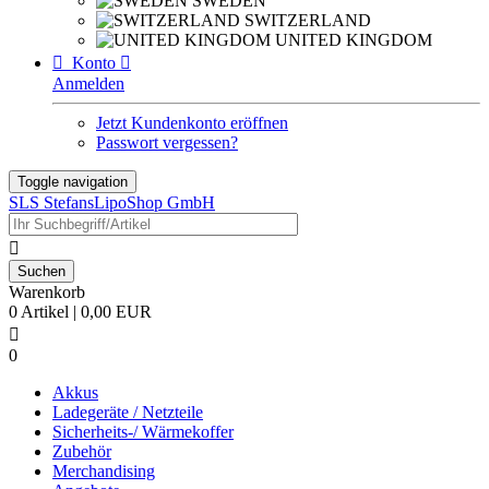
SWEDEN
SWITZERLAND
UNITED KINGDOM

Konto

Anmelden
Jetzt Kundenkonto eröffnen
Passwort vergessen?
Toggle navigation
SLS StefansLipoShop GmbH

Warenkorb
0 Artikel | 0,00 EUR

0
Akkus
Ladegeräte / Netzteile
Sicherheits-/ Wärmekoffer
Zubehör
Merchandising