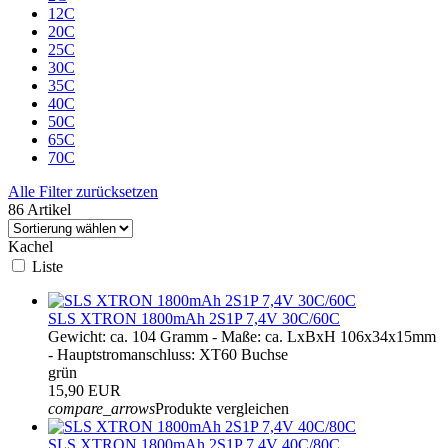
12C
20C
25C
30C
35C
40C
50C
65C
70C
Alle Filter zurücksetzen
86 Artikel
Kachel
Liste
SLS XTRON 1800mAh 2S1P 7,4V 30C/60C
Gewicht: ca. 104 Gramm - Maße: ca. LxBxH 106x34x15mm
- Hauptstromanschluss: XT60 Buchse
grün
15,90 EUR
compare_arrows
Produkte vergleichen
SLS XTRON 1800mAh 2S1P 7,4V 40C/80C