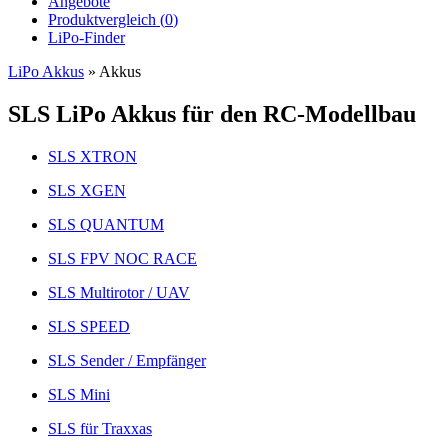
Angebote
Produktvergleich (
0
)
LiPo-Finder
LiPo Akkus
»
Akkus
SLS LiPo Akkus für den RC-Modellbau
SLS XTRON
SLS XGEN
SLS QUANTUM
SLS FPV NOC RACE
SLS Multirotor / UAV
SLS SPEED
SLS Sender / Empfänger
SLS Mini
SLS für Traxxas