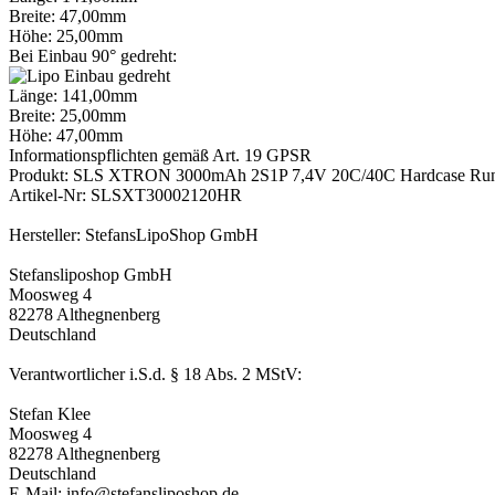
Breite: 47,00mm
Höhe: 25,00mm
Bei Einbau 90° gedreht:
Länge: 141,00mm
Breite: 25,00mm
Höhe: 47,00mm
Informationspflichten gemäß Art. 19 GPSR
Produkt: SLS XTRON 3000mAh 2S1P 7,4V 20C/40C Hardcase Ru
Artikel-Nr: SLSXT30002120HR
Hersteller: StefansLipoShop GmbH
Stefansliposhop GmbH
Moosweg 4
82278 Althegnenberg
Deutschland
Verantwortlicher i.S.d. § 18 Abs. 2 MStV:
Stefan Klee
Moosweg 4
82278 Althegnenberg
Deutschland
E-Mail: info@stefansliposhop.de