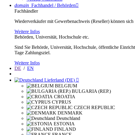
domain
Fachhandel / Behörden

Fachhändler
Wiederverkäufer mit Gewerbenachweis (Reseller) können sich im
Weitere Infos
Behörden, Universität, Hochschule etc.
Sind Sie Behörde, Universität, Hochschule, öffentliche Einrich
Tage Zahlungsziel.
Weitere Infos
DE
/
EN
Lieferland (DE)

BELGIUM
BULGARIA (REP.)
CROATIA
CYPRUS
CZECH REPUBLIC
DENMARK
Deutschland
ESTONIA
FINLAND
FRANCE