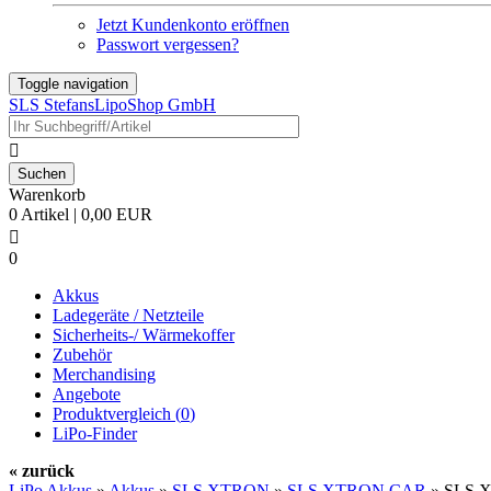
Jetzt Kundenkonto eröffnen
Passwort vergessen?
Toggle navigation
SLS StefansLipoShop GmbH

Warenkorb
0 Artikel | 0,00 EUR

0
Akkus
Ladegeräte / Netzteile
Sicherheits-/ Wärmekoffer
Zubehör
Merchandising
Angebote
Produktvergleich (
0
)
LiPo-Finder
« zurück
LiPo Akkus
»
Akkus
»
SLS XTRON
»
SLS XTRON CAR
»
SLS X