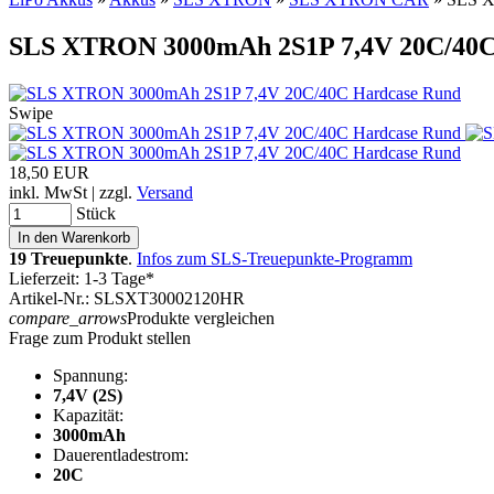
SLS XTRON 3000mAh 2S1P 7,4V 20C/40C
Swipe
18,50 EUR
inkl. MwSt | zzgl.
Versand
Stück
19 Treuepunkte
.
Infos zum SLS-Treuepunkte-Programm
Lieferzeit: 1-3 Tage*
Artikel-Nr.: SLSXT30002120HR
compare_arrows
Produkte vergleichen
Frage zum Produkt stellen
Spannung:
7,4V (2S)
Kapazität:
3000mAh
Dauerentladestrom:
20C