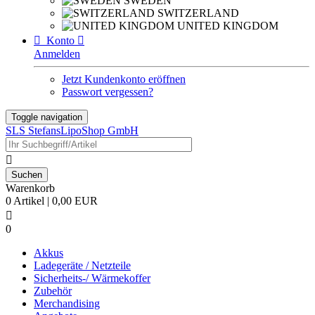
SWEDEN
SWITZERLAND
UNITED KINGDOM

Konto

Anmelden
Jetzt Kundenkonto eröffnen
Passwort vergessen?
Toggle navigation
SLS StefansLipoShop GmbH

Warenkorb
0 Artikel | 0,00 EUR

0
Akkus
Ladegeräte / Netzteile
Sicherheits-/ Wärmekoffer
Zubehör
Merchandising