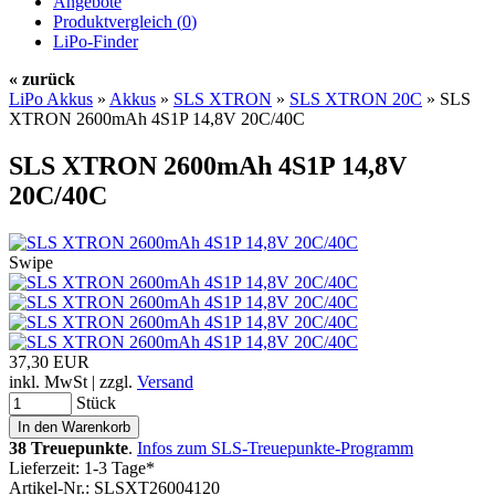
Angebote
Produktvergleich (
0
)
LiPo-Finder
« zurück
LiPo Akkus
»
Akkus
»
SLS XTRON
»
SLS XTRON 20C
»
SLS
XTRON 2600mAh 4S1P 14,8V 20C/40C
SLS XTRON 2600mAh 4S1P 14,8V
20C/40C
Swipe
37,30 EUR
inkl. MwSt | zzgl.
Versand
Stück
38 Treuepunkte
.
Infos zum SLS-Treuepunkte-Programm
Lieferzeit: 1-3 Tage*
Artikel-Nr.: SLSXT26004120