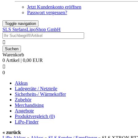
Jetzt Kundenkonto eröffnen
Passwort vergessen?
Toggle navigation
SLS StefansLipoShop GmbH

Warenkorb
0 Artikel | 0,00 EUR

0
Akkus
Ladegeräte / Netzteile
Sicherheits-/ Wärmekoffer
Zubehör
Merchandising
Angebote
Produktvergleich (
0
)
LiPo-Finder
« zurück
LiPo Akkus
»
Akkus
»
SLS Sender / Empfänger
»
SLS XTRON RTX