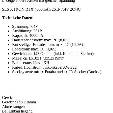

Zeige andere Artikel mit gleicher Spannung
SLS XTRON RTX 4000mAh 2S1P 7,4V 2C/4C
Technische Daten:
Spannung: 7,4V
Ausführung: 2S1P
Kapazität: 4000mAh
Dauerentladestrom: max. 2C (8,0A)
Kurzzeitiger Entladestrom: max. 4C (16,0A)
Ladestrom: max. 1C (4,0A)
Gewicht: ca. 143 Gramm (inkl. Kabel und Stecker)
Maße: ca. LxBxH 73x52x19mm
Balanceranschluss: XH
Kabel: Hochstrom Silikonkabel AWG22
Stecksystem: mit 1x Futaba und 1x JR Stecker (Buchse)
Gewicht
Gewicht 143 Gramm
Abmessungen
Bei Einbau liegend: