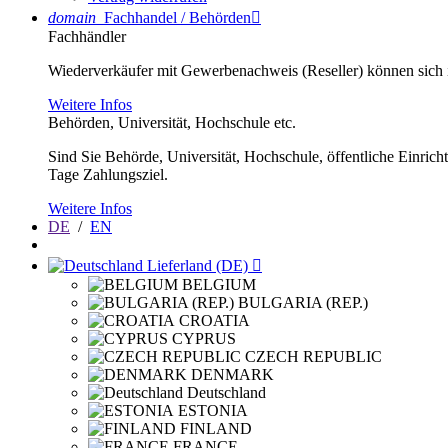
domain
Fachhandel / Behörden

Fachhändler
Wiederverkäufer mit Gewerbenachweis (Reseller) können sich im
Weitere Infos
Behörden, Universität, Hochschule etc.
Sind Sie Behörde, Universität, Hochschule, öffentliche Einrich
Tage Zahlungsziel.
Weitere Infos
DE
/
EN
Lieferland (DE)

BELGIUM
BULGARIA (REP.)
CROATIA
CYPRUS
CZECH REPUBLIC
DENMARK
Deutschland
ESTONIA
FINLAND
FRANCE