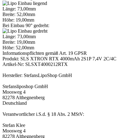
Länge: 73,00mm
Breite: 52,00mm
Höhe: 19,00mm
Bei Einbau 90° gedreht:
Länge: 73,00mm
Breite: 19,00mm
Höhe: 52,00mm
Informationspflichten gemäß Art. 19 GPSR
Produkt: SLS XTRON RTX 4000mAh 2S1P 7,4V 2C/4C
Artikel-Nr: SLSXT4000212RTX
Hersteller: StefansLipoShop GmbH
Stefansliposhop GmbH
Moosweg 4
82278 Althegnenberg
Deutschland
Verantwortlicher i.S.d. § 18 Abs. 2 MStV:
Stefan Klee
Moosweg 4
82278 Althegnenberg