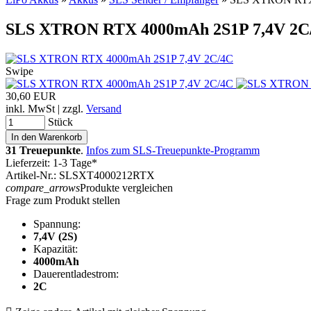
SLS XTRON RTX 4000mAh 2S1P 7,4V 2C
Swipe
30,60 EUR
inkl. MwSt | zzgl.
Versand
Stück
31 Treuepunkte
.
Infos zum SLS-Treuepunkte-Programm
Lieferzeit: 1-3 Tage*
Artikel-Nr.: SLSXT4000212RTX
compare_arrows
Produkte vergleichen
Frage zum Produkt stellen
Spannung:
7,4V (2S)
Kapazität:
4000mAh
Dauerentladestrom:
2C