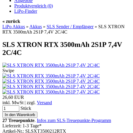
Angebote
Produktvergleich (
0
)
LiPo-Finder
« zurück
LiPo Akkus
»
Akkus
»
SLS Sender / Empfänger
»
SLS XTRON
RTX 3500mAh 2S1P 7,4V 2C/4C
SLS XTRON RTX 3500mAh 2S1P 7,4V
2C/4C
Swipe
26,60 EUR
inkl. MwSt | zzgl.
Versand
Stück
27 Treuepunkte
.
Infos zum SLS-Treuepunkte-Programm
Lieferzeit: 1-3 Tage*
Artikel-Nr.: SLSXT3500212RTX