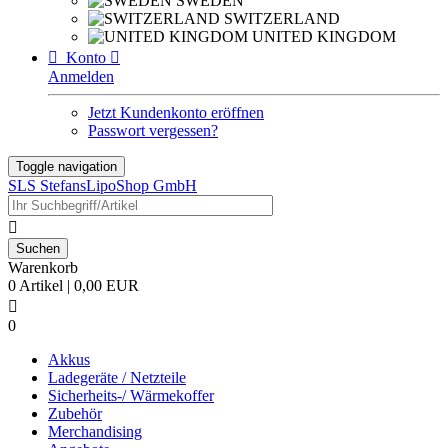
SWEDEN
SWITZERLAND
UNITED KINGDOM

Konto

Anmelden
Jetzt Kundenkonto eröffnen
Passwort vergessen?
Toggle navigation
SLS StefansLipoShop GmbH

Warenkorb
0 Artikel | 0,00 EUR

0
Akkus
Ladegeräte / Netzteile
Sicherheits-/ Wärmekoffer
Zubehör
Merchandising