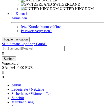
SWEDEN
SWITZERLAND
UNITED KINGDOM

Konto

Anmelden
Jetzt Kundenkonto eröffnen
Passwort vergessen?
Toggle navigation
SLS StefansLipoShop GmbH

Warenkorb
0 Artikel | 0,00 EUR

0
Akkus
Ladegeräte / Netzteile
Sicherheits-/ Wärmekoffer
Zubehör
Merchandising