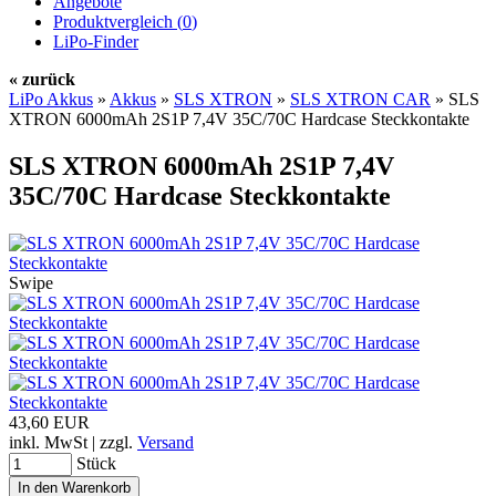
Angebote
Produktvergleich (
0
)
LiPo-Finder
« zurück
LiPo Akkus
»
Akkus
»
SLS XTRON
»
SLS XTRON CAR
»
SLS
XTRON 6000mAh 2S1P 7,4V 35C/70C Hardcase Steckkontakte
SLS XTRON 6000mAh 2S1P 7,4V
35C/70C Hardcase Steckkontakte
Swipe
43,60 EUR
inkl. MwSt | zzgl.
Versand
Stück