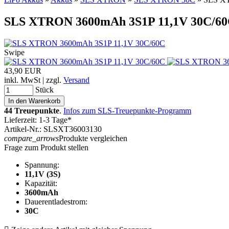
SLS XTRON 3600mAh 3S1P 11,1V 30C/6
Swipe
43,90 EUR
inkl. MwSt | zzgl.
Versand
Stück
44 Treuepunkte
.
Infos zum SLS-Treuepunkte-Programm
Lieferzeit: 1-3 Tage*
Artikel-Nr.: SLSXT36003130
compare_arrows
Produkte vergleichen
Frage zum Produkt stellen
Spannung:
11,1V (3S)
Kapazität:
3600mAh
Dauerentladestrom:
30C