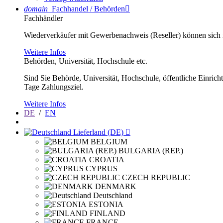
domain
Fachhandel / Behörden

Fachhändler
Wiederverkäufer mit Gewerbenachweis (Reseller) können sich im
Weitere Infos
Behörden, Universität, Hochschule etc.
Sind Sie Behörde, Universität, Hochschule, öffentliche Einrich
Tage Zahlungsziel.
Weitere Infos
DE
/
EN
Lieferland (DE)

BELGIUM
BULGARIA (REP.)
CROATIA
CYPRUS
CZECH REPUBLIC
DENMARK
Deutschland
ESTONIA
FINLAND
FRANCE