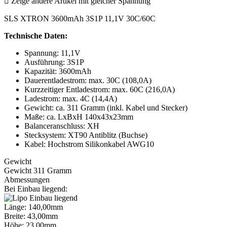

Zeige andere Artikel mit gleicher Spannung
SLS XTRON 3600mAh 3S1P 11,1V 30C/60C
Technische Daten:
Spannung: 11,1V
Ausführung: 3S1P
Kapazität: 3600mAh
Dauerentladestrom: max. 30C (108,0A)
Kurzzeitiger Entladestrom: max. 60C (216,0A)
Ladestrom: max. 4C (14,4A)
Gewicht: ca. 311 Gramm (inkl. Kabel und Stecker)
Maße: ca. LxBxH 140x43x23mm
Balanceranschluss: XH
Stecksystem: XT90 Antiblitz (Buchse)
Kabel: Hochstrom Silikonkabel AWG10
Gewicht
Gewicht 311 Gramm
Abmessungen
Bei Einbau liegend:
Länge: 140,00mm
Breite: 43,00mm
Höhe: 23,00mm