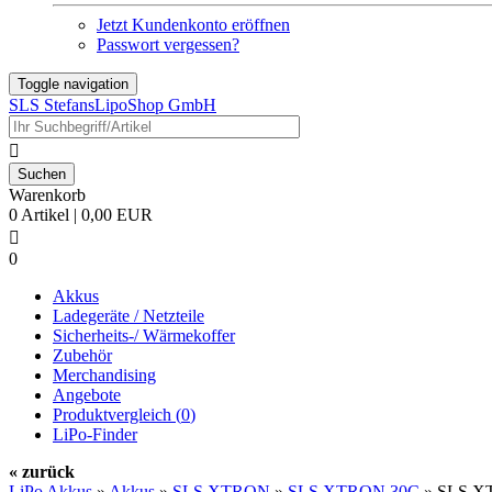
Jetzt Kundenkonto eröffnen
Passwort vergessen?
Toggle navigation
SLS StefansLipoShop GmbH

Warenkorb
0 Artikel | 0,00 EUR

0
Akkus
Ladegeräte / Netzteile
Sicherheits-/ Wärmekoffer
Zubehör
Merchandising
Angebote
Produktvergleich (
0
)
LiPo-Finder
« zurück
LiPo Akkus
»
Akkus
»
SLS XTRON
»
SLS XTRON 30C
»
SLS XT