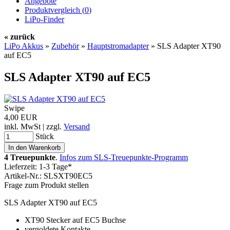
Angebote
Produktvergleich (
0
)
LiPo-Finder
« zurück
LiPo Akkus
»
Zubehör
»
Hauptstromadapter
»
SLS Adapter XT90
auf EC5
SLS Adapter XT90 auf EC5
Swipe
4,00 EUR
inkl. MwSt | zzgl.
Versand
Stück
4 Treuepunkte
.
Infos zum SLS-Treuepunkte-Programm
Lieferzeit: 1-3 Tage*
Artikel-Nr.: SLSXT90EC5
Frage zum Produkt stellen
SLS Adapter XT90 auf EC5
XT90 Stecker auf EC5 Buchse
vergoldete Kontakte