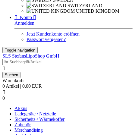
SWEDEN
SWITZERLAND
UNITED KINGDOM

Konto

Anmelden
Jetzt Kundenkonto eröffnen
Passwort vergessen?
Toggle navigation
SLS StefansLipoShop GmbH

Warenkorb
0 Artikel | 0,00 EUR

0
Akkus
Ladegeräte / Netzteile
Sicherheits-/ Wärmekoffer
Zubehör
Merchandising