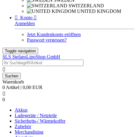
SWEDEN
SWITZERLAND
UNITED KINGDOM

Konto

Anmelden
Jetzt Kundenkonto eröffnen
Passwort vergessen?
Toggle navigation
SLS StefansLipoShop GmbH

Warenkorb
0 Artikel | 0,00 EUR

0
Akkus
Ladegeräte / Netzteile
Sicherheits-/ Wärmekoffer
Zubehör
Merchandising