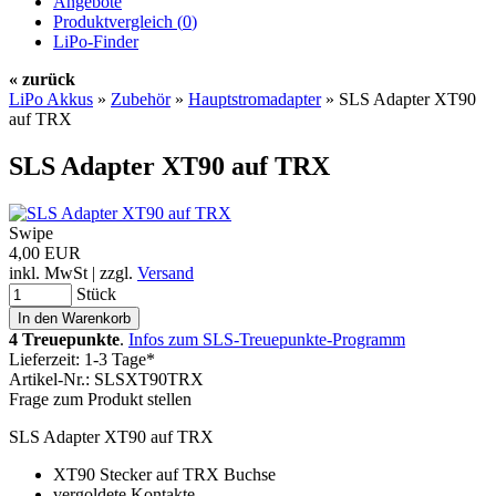
Angebote
Produktvergleich (
0
)
LiPo-Finder
« zurück
LiPo Akkus
»
Zubehör
»
Hauptstromadapter
»
SLS Adapter XT90
auf TRX
SLS Adapter XT90 auf TRX
Swipe
4,00 EUR
inkl. MwSt | zzgl.
Versand
Stück
4 Treuepunkte
.
Infos zum SLS-Treuepunkte-Programm
Lieferzeit: 1-3 Tage*
Artikel-Nr.: SLSXT90TRX
Frage zum Produkt stellen
SLS Adapter XT90 auf TRX
XT90 Stecker auf TRX Buchse
vergoldete Kontakte