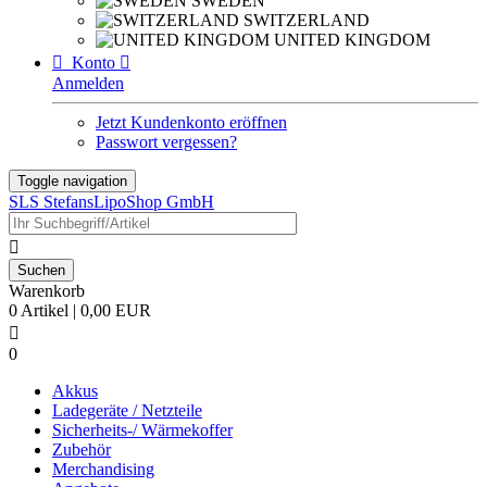
SWEDEN
SWITZERLAND
UNITED KINGDOM

Konto

Anmelden
Jetzt Kundenkonto eröffnen
Passwort vergessen?
Toggle navigation
SLS StefansLipoShop GmbH

Warenkorb
0 Artikel | 0,00 EUR

0
Akkus
Ladegeräte / Netzteile
Sicherheits-/ Wärmekoffer
Zubehör
Merchandising