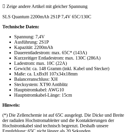

Zeige andere Artikel mit gleicher Spannung
SLS Quantum 2200mAh 2S1P 7,4V 65C/130C
Technische Daten:
Spannung: 7,4V
Ausführung: 2S1P
Kapazität: 2200mAh
Dauerentladestrom: max. 65C* (143A)
Kurzzeitiger Entladestrom: max. 130C (286A)
Ladestrom: max. 10C (22A)
Gewicht: ca. 148 Gramm (inkl. Kabel und Stecker)
Maße: ca. LxBxH 107x34x18mm
Balanceranschluss: XH
Stecksystem: XT90 Antiblitz
Hauptstromkabel: AWG10
Hauptstromkabel-Länge: 15cm
Hinweis:
(*) Die Zellenchemie ist auf 65C ausgelegt. Die Dicke und Breite
der radialen Hochstromableiter und die Kontaktierungen der
Hochstromkabel sind technisch begrenzt. Deshalb unsere
Empfehlung: 65C nicht länger als 20 Sekunden.