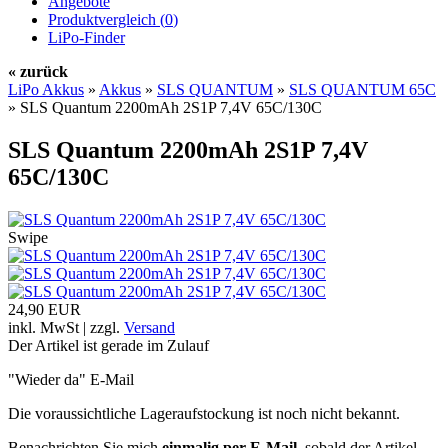
Angebote
Produktvergleich (
0
)
LiPo-Finder
« zurück
LiPo Akkus
»
Akkus
»
SLS QUANTUM
»
SLS QUANTUM 65C
»
SLS Quantum 2200mAh 2S1P 7,4V 65C/130C
SLS Quantum 2200mAh 2S1P 7,4V
65C/130C
Swipe
24,90 EUR
inkl. MwSt | zzgl.
Versand
Der Artikel ist gerade im Zulauf
"Wieder da" E-Mail
Die voraussichtliche Lageraufstockung ist noch nicht bekannt.
Benachrichten Sie mich
einmalig per E-Mail
, sobald der Artikel