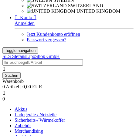
SWEDEN
SWITZERLAND
UNITED KINGDOM

Konto

Anmelden
Jetzt Kundenkonto eröffnen
Passwort vergessen?
Toggle navigation
SLS StefansLipoShop GmbH

Warenkorb
0 Artikel | 0,00 EUR

0
Akkus
Ladegeräte / Netzteile
Sicherheits-/ Wärmekoffer
Zubehör
Merchandising