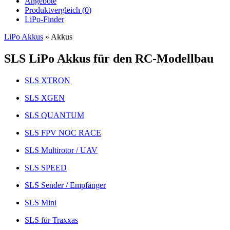
Angebote
Produktvergleich (
0
)
LiPo-Finder
LiPo Akkus
»
Akkus
SLS LiPo Akkus für den RC-Modellbau
SLS XTRON
SLS XGEN
SLS QUANTUM
SLS FPV NOC RACE
SLS Multirotor / UAV
SLS SPEED
SLS Sender / Empfänger
SLS Mini
SLS für Traxxas