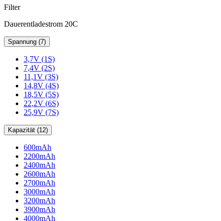
Filter
Dauerentladestrom 20C
Spannung (7)
3,7V (1S)
7,4V (2S)
11,1V (3S)
14,8V (4S)
18,5V (5S)
22,2V (6S)
25,9V (7S)
Kapazität (12)
600mAh
2200mAh
2400mAh
2600mAh
2700mAh
3000mAh
3200mAh
3900mAh
4000mAh