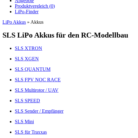
Angebote
Produktvergleich (
0
)
LiPo-Finder
LiPo Akkus
»
Akkus
SLS LiPo Akkus für den RC-Modellbau
SLS XTRON
SLS XGEN
SLS QUANTUM
SLS FPV NOC RACE
SLS Multirotor / UAV
SLS SPEED
SLS Sender / Empfänger
SLS Mini
SLS für Traxxas