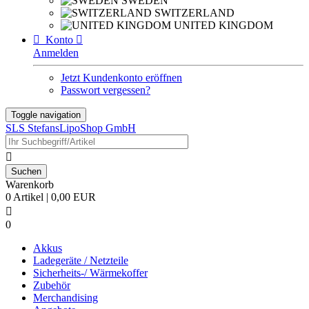
SWEDEN
SWITZERLAND
UNITED KINGDOM

Konto

Anmelden
Jetzt Kundenkonto eröffnen
Passwort vergessen?
Toggle navigation
SLS StefansLipoShop GmbH

Warenkorb
0 Artikel | 0,00 EUR

0
Akkus
Ladegeräte / Netzteile
Sicherheits-/ Wärmekoffer
Zubehör
Merchandising