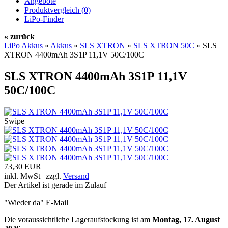
Angebote
Produktvergleich (
0
)
LiPo-Finder
« zurück
LiPo Akkus
»
Akkus
»
SLS XTRON
»
SLS XTRON 50C
»
SLS
XTRON 4400mAh 3S1P 11,1V 50C/100C
SLS XTRON 4400mAh 3S1P 11,1V
50C/100C
Swipe
73,30 EUR
inkl. MwSt | zzgl.
Versand
Der Artikel ist gerade im Zulauf
"Wieder da" E-Mail
Die voraussichtliche Lageraufstockung ist am
Montag, 17. August