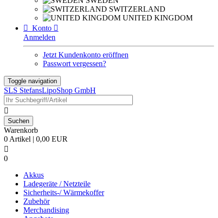
SWEDEN
SWITZERLAND
UNITED KINGDOM

Konto

Anmelden
Jetzt Kundenkonto eröffnen
Passwort vergessen?
Toggle navigation
SLS StefansLipoShop GmbH

Warenkorb
0 Artikel | 0,00 EUR

0
Akkus
Ladegeräte / Netzteile
Sicherheits-/ Wärmekoffer
Zubehör
Merchandising