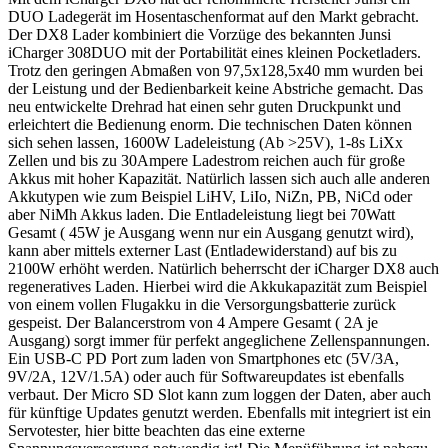
DUO Ladegerät im Hosentaschenformat auf den Markt gebracht.
Der DX8 Lader kombiniert die Vorzüge des bekannten Junsi
iCharger 308DUO mit der Portabilität eines kleinen Pocketladers.
Trotz den geringen Abmaßen von 97,5x128,5x40 mm wurden bei
der Leistung und der Bedienbarkeit keine Abstriche gemacht. Das
neu entwickelte Drehrad hat einen sehr guten Druckpunkt und
erleichtert die Bedienung enorm. Die technischen Daten können
sich sehen lassen, 1600W Ladeleistung (Ab >25V), 1-8s LiXx
Zellen und bis zu 30Ampere Ladestrom reichen auch für große
Akkus mit hoher Kapazität. Natürlich lassen sich auch alle anderen
Akkutypen wie zum Beispiel LiHV, LiIo, NiZn, PB, NiCd oder
aber NiMh Akkus laden. Die Entladeleistung liegt bei 70Watt
Gesamt ( 45W je Ausgang wenn nur ein Ausgang genutzt wird),
kann aber mittels externer Last (Entladewiderstand) auf bis zu
2100W erhöht werden. Natürlich beherrscht der iCharger DX8 auch
regeneratives Laden. Hierbei wird die Akkukapazität zum Beispiel
von einem vollen Flugakku in die Versorgungsbatterie zurück
gespeist. Der Balancerstrom von 4 Ampere Gesamt ( 2A je
Ausgang) sorgt immer für perfekt angeglichene Zellenspannungen.
Ein USB-C PD Port zum laden von Smartphones etc (5V/3A,
9V/2A, 12V/1.5A) oder auch für Softwareupdates ist ebenfalls
verbaut. Der Micro SD Slot kann zum loggen der Daten, aber auch
für künftige Updates genutzt werden. Ebenfalls mit integriert ist ein
Servotester, hier bitte beachten das eine externe