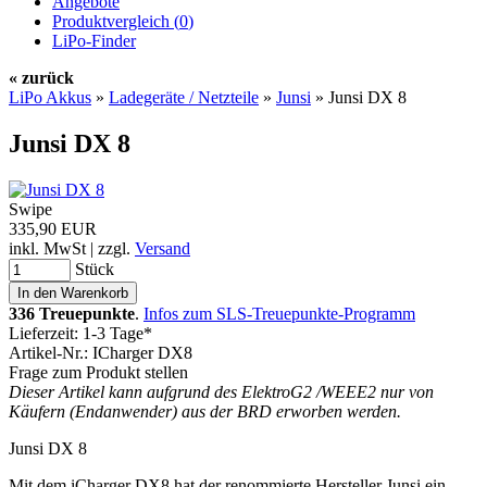
Angebote
Produktvergleich (
0
)
LiPo-Finder
« zurück
LiPo Akkus
»
Ladegeräte / Netzteile
»
Junsi
»
Junsi DX 8
Junsi DX 8
Swipe
335,90 EUR
inkl. MwSt | zzgl.
Versand
Stück
336 Treuepunkte
.
Infos zum SLS-Treuepunkte-Programm
Lieferzeit: 1-3 Tage*
Artikel-Nr.: ICharger DX8
Frage zum Produkt stellen
Dieser Artikel kann aufgrund des ElektroG2 /WEEE2 nur von
Käufern (Endanwender) aus der BRD erworben werden.
Junsi DX 8
Mit dem iCharger DX8 hat der renommierte Hersteller Junsi ein