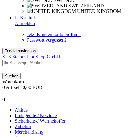
SWEDEN
SWITZERLAND
UNITED KINGDOM

Konto

Anmelden
Jetzt Kundenkonto eröffnen
Passwort vergessen?
Toggle navigation
SLS StefansLipoShop GmbH

Warenkorb
0 Artikel | 0,00 EUR

0
Akkus
Ladegeräte / Netzteile
Sicherheits-/ Wärmekoffer
Zubehör
Merchandising