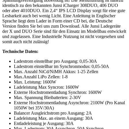
Spannungsversorgung notwendig ist! Die Menüführung ist nahezu
identisch zu den bekannten Junsi iCharger 308DUO, 406 DUO
oder aber 4010DUO. Ein 2,4“ IPS LCD Display sorgt für eine gute
Lesbarkeit auch bei wenig Licht. Eine Anleitung in Englischer
Sprache liegt dem Lader in Form einer CD bei, die Deutsche
Version finden Sie bei uns zum Download. Alle Junsi Ladegeräte
der X und DUO Serie sind für den Einsatz im Modellbau entwickelt
und zugelassen. Eine Industrielle Nutzung ist nicht vorgesehen und
somit auch nicht zulässig!
Technische Daten:
Ladestrom einstellbar pro Ausgang: 0,05-30A
Ladestrom einstellbar im Synchronmodus: 0,05-50A
Max. Anzahl NiCd/NiMH Akkus: 1-25 Zellen
Max.Anzahl LiPo Zellen: 1-8
Max. Leistung: 1600W
Ladeleistung Max Syncron: 1600W
Externe Hochstromentladung Synchron: 1600W
Max. Spannung Bleibatterien: 2-30V
Externe Hochstromentladung Asynchron: 2100W (Pro Kanal
1050W bei 35V/30A)
Balancer Ausgleichstrom pro Ausgang: 2A
Ladeleistung Max. an einem Ausgang: 30A
Entladeleistung je Ausgang: 30A
Max. Ladestrom: 30A Asynchron, 50A Synchron