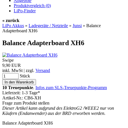
Angebote
Produktvergleich (
0
)
LiPo-Finder
« zurück
LiPo Akkus
»
Ladegeräte / Netzteile
»
Junsi
»
Balance
Adapterboard XH6
Balance Adapterboard XH6
Swipe
9,90 EUR
inkl. MwSt | zzgl.
Versand
Stück
10 Treuepunkte
.
Infos zum SLS-Treuepunkte-Programm
Lieferzeit: 1-3 Tage*
Artikel-Nr.: CB6-XH
Frage zum Produkt stellen
Dieser Artikel kann aufgrund des ElektroG2 /WEEE2 nur von
Käufern (Endanwender) aus der BRD erworben werden.
Balance Adapterboard XH6