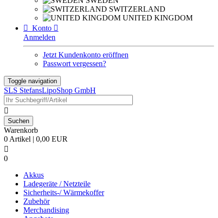
SWEDEN
SWITZERLAND
UNITED KINGDOM

Konto

Anmelden
Jetzt Kundenkonto eröffnen
Passwort vergessen?
Toggle navigation
SLS StefansLipoShop GmbH

Warenkorb
0 Artikel | 0,00 EUR

0
Akkus
Ladegeräte / Netzteile
Sicherheits-/ Wärmekoffer
Zubehör
Merchandising