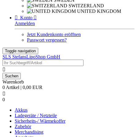
SWEDEN
SWITZERLAND
UNITED KINGDOM

Konto

Anmelden
Jetzt Kundenkonto eröffnen
Passwort vergessen?
Toggle navigation
SLS StefansLipoShop GmbH

Warenkorb
0 Artikel | 0,00 EUR

0
Akkus
Ladegeräte / Netzteile
Sicherheits-/ Wärmekoffer
Zubehör
Merchandising