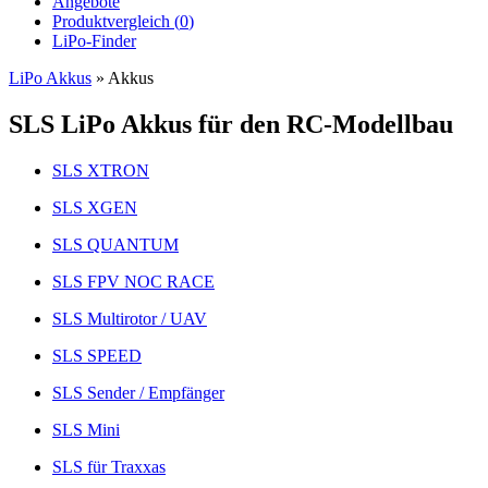
Angebote
Produktvergleich (
0
)
LiPo-Finder
LiPo Akkus
»
Akkus
SLS LiPo Akkus für den RC-Modellbau
SLS XTRON
SLS XGEN
SLS QUANTUM
SLS FPV NOC RACE
SLS Multirotor / UAV
SLS SPEED
SLS Sender / Empfänger
SLS Mini
SLS für Traxxas