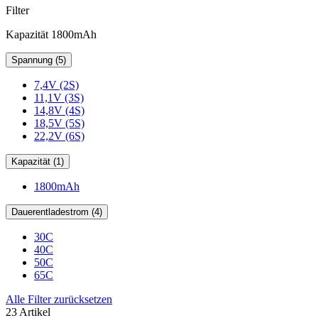
Filter
Kapazität 1800mAh
Spannung (5)
7,4V (2S)
11,1V (3S)
14,8V (4S)
18,5V (5S)
22,2V (6S)
Kapazität (1)
1800mAh
Dauerentladestrom (4)
30C
40C
50C
65C
Alle Filter zurücksetzen
23 Artikel