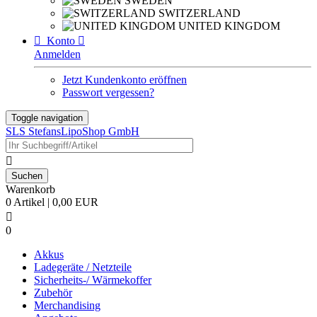
SWEDEN
SWITZERLAND
UNITED KINGDOM

Konto

Anmelden
Jetzt Kundenkonto eröffnen
Passwort vergessen?
Toggle navigation
SLS StefansLipoShop GmbH

Warenkorb
0 Artikel | 0,00 EUR

0
Akkus
Ladegeräte / Netzteile
Sicherheits-/ Wärmekoffer
Zubehör
Merchandising