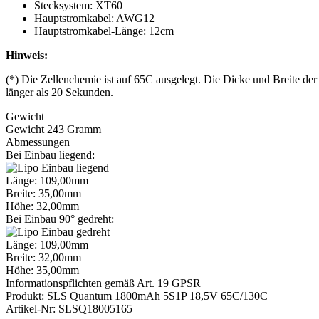
Stecksystem: XT60
Hauptstromkabel: AWG12
Hauptstromkabel-Länge: 12cm
Hinweis:
(*) Die Zellenchemie ist auf 65C ausgelegt. Die Dicke und Breite de
länger als 20 Sekunden.
Gewicht
Gewicht 243 Gramm
Abmessungen
Bei Einbau liegend:
Länge: 109,00mm
Breite: 35,00mm
Höhe: 32,00mm
Bei Einbau 90° gedreht:
Länge: 109,00mm
Breite: 32,00mm
Höhe: 35,00mm
Informationspflichten gemäß Art. 19 GPSR
Produkt: SLS Quantum 1800mAh 5S1P 18,5V 65C/130C
Artikel-Nr: SLSQ18005165