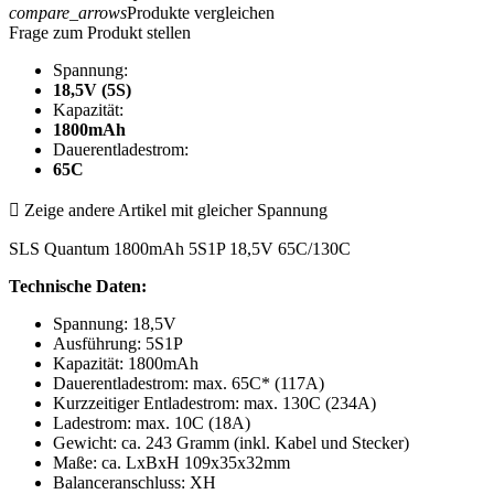
compare_arrows
Produkte vergleichen
Frage zum Produkt stellen
Spannung:
18,5V (5S)
Kapazität:
1800mAh
Dauerentladestrom:
65C

Zeige andere Artikel mit gleicher Spannung
SLS Quantum 1800mAh 5S1P 18,5V 65C/130C
Technische Daten:
Spannung: 18,5V
Ausführung: 5S1P
Kapazität: 1800mAh
Dauerentladestrom: max. 65C* (117A)
Kurzzeitiger Entladestrom: max. 130C (234A)
Ladestrom: max. 10C (18A)
Gewicht: ca. 243 Gramm (inkl. Kabel und Stecker)
Maße: ca. LxBxH 109x35x32mm
Balanceranschluss: XH