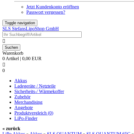
Jetzt Kundenkonto eröffnen
Passwort vergessen?
Toggle navigation
SLS StefansLipoShop GmbH

Warenkorb
0 Artikel | 0,00 EUR

0
Akkus
Ladegeräte / Netzteile
Sicherheits-/ Wärmekoffer
Zubehör
Merchandising
Angebote
Produktvergleich (
0
)
LiPo-Finder
« zurück
LiPo Akkus
»
Akkus
»
SLS QUANTUM
»
SLS QUANTUM 65C