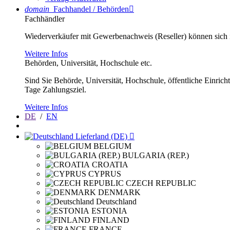
domain
Fachhandel / Behörden

Fachhändler
Wiederverkäufer mit Gewerbenachweis (Reseller) können sich im
Weitere Infos
Behörden, Universität, Hochschule etc.
Sind Sie Behörde, Universität, Hochschule, öffentliche Einrich
Tage Zahlungsziel.
Weitere Infos
DE
/
EN
Lieferland (DE)

BELGIUM
BULGARIA (REP.)
CROATIA
CYPRUS
CZECH REPUBLIC
DENMARK
Deutschland
ESTONIA
FINLAND
FRANCE