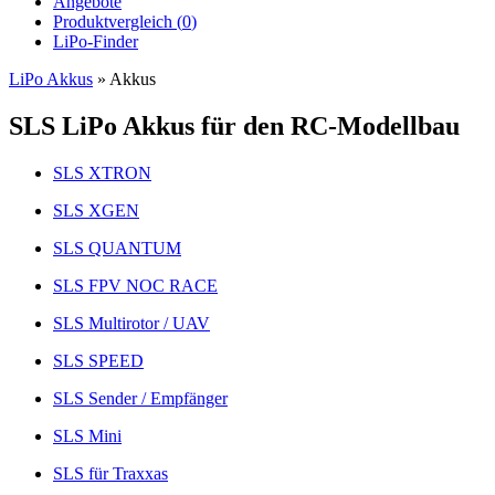
Angebote
Produktvergleich (
0
)
LiPo-Finder
LiPo Akkus
»
Akkus
SLS LiPo Akkus für den RC-Modellbau
SLS XTRON
SLS XGEN
SLS QUANTUM
SLS FPV NOC RACE
SLS Multirotor / UAV
SLS SPEED
SLS Sender / Empfänger
SLS Mini
SLS für Traxxas