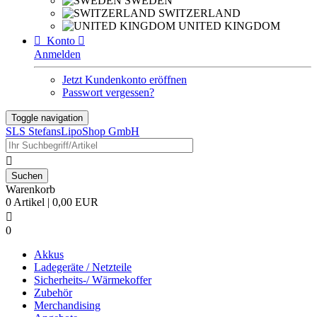
SWEDEN
SWITZERLAND
UNITED KINGDOM

Konto

Anmelden
Jetzt Kundenkonto eröffnen
Passwort vergessen?
Toggle navigation
SLS StefansLipoShop GmbH

Warenkorb
0 Artikel | 0,00 EUR

0
Akkus
Ladegeräte / Netzteile
Sicherheits-/ Wärmekoffer
Zubehör
Merchandising