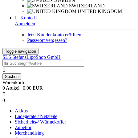
SWEDEN
SWITZERLAND
UNITED KINGDOM

Konto

Anmelden
Jetzt Kundenkonto eröffnen
Passwort vergessen?
Toggle navigation
SLS StefansLipoShop GmbH

Warenkorb
0 Artikel | 0,00 EUR

0
Akkus
Ladegeräte / Netzteile
Sicherheits-/ Wärmekoffer
Zubehör
Merchandising