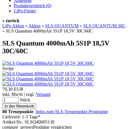
Angebote
Produktvergleich (
0
)
LiPo-Finder
« zurück
LiPo Akkus
»
Akkus
»
SLS QUANTUM
»
SLS QUANTUM 30C
»
SLS Quantum 4000mAh 5S1P 18,5V 30C/60C
SLS Quantum 4000mAh 5S1P 18,5V
30C/60C
Swipe
79,30 EUR
inkl. MwSt | zzgl.
Versand
Stück
80 Treuepunkte
.
Infos zum SLS-Treuepunkte-Programm
Lieferzeit: 1-3 Tage*
Artikel-Nr.: SLSQ40005130
compare_arrows
Produkte vergleichen