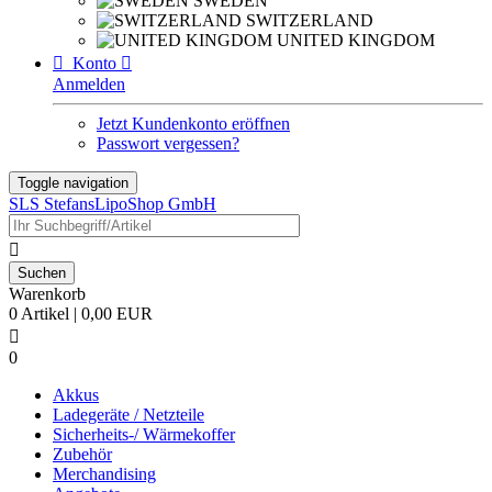
SWEDEN
SWITZERLAND
UNITED KINGDOM

Konto

Anmelden
Jetzt Kundenkonto eröffnen
Passwort vergessen?
Toggle navigation
SLS StefansLipoShop GmbH

Warenkorb
0 Artikel | 0,00 EUR

0
Akkus
Ladegeräte / Netzteile
Sicherheits-/ Wärmekoffer
Zubehör
Merchandising