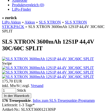
Angebote
Produktvergleich (
0
)
LiPo-Finder
« zurück
LiPo Akkus
»
Akkus
»
SLS XTRON
»
SLS XTRON
STICKPACK
»
SLS XTRON 3600mAh 12S1P 44,4V 30C/60C
SPLIT
SLS XTRON 3600mAh 12S1P 44,4V
30C/60C SPLIT
Swipe
175,70 EUR
inkl. MwSt | zzgl.
Versand
Stück
176 Treuepunkte
.
Infos zum SLS-Treuepunkte-Programm
Lieferzeit: 1-3 Tage*
Artikel-Nr.: SLSXT360012130SP