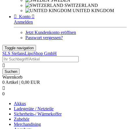
SWEDEN
SWITZERLAND
UNITED KINGDOM

Konto

Anmelden
Jetzt Kundenkonto eröffnen
Passwort vergessen?
Toggle navigation
SLS StefansLipoShop GmbH

Warenkorb
0 Artikel | 0,00 EUR

0
Akkus
Ladegeräte / Netzteile
Sicherheits-/ Wärmekoffer
Zubehör
Merchandising