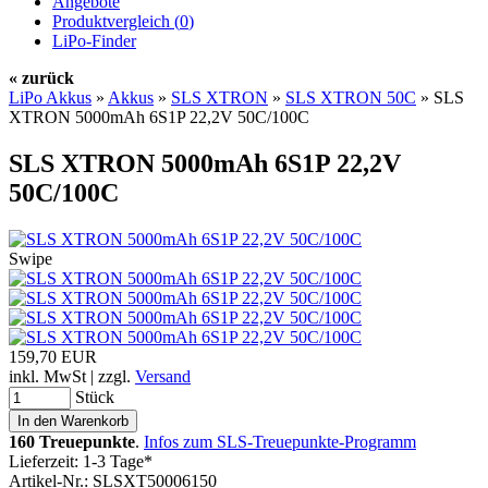
Angebote
Produktvergleich (
0
)
LiPo-Finder
« zurück
LiPo Akkus
»
Akkus
»
SLS XTRON
»
SLS XTRON 50C
»
SLS
XTRON 5000mAh 6S1P 22,2V 50C/100C
SLS XTRON 5000mAh 6S1P 22,2V
50C/100C
Swipe
159,70 EUR
inkl. MwSt | zzgl.
Versand
Stück
160 Treuepunkte
.
Infos zum SLS-Treuepunkte-Programm
Lieferzeit: 1-3 Tage*
Artikel-Nr.: SLSXT50006150