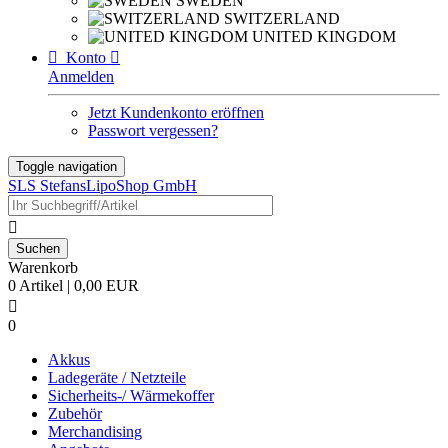
SWEDEN
SWITZERLAND
UNITED KINGDOM

Konto

Anmelden
Jetzt Kundenkonto eröffnen
Passwort vergessen?
Toggle navigation
SLS StefansLipoShop GmbH

Warenkorb
0 Artikel | 0,00 EUR

0
Akkus
Ladegeräte / Netzteile
Sicherheits-/ Wärmekoffer
Zubehör
Merchandising