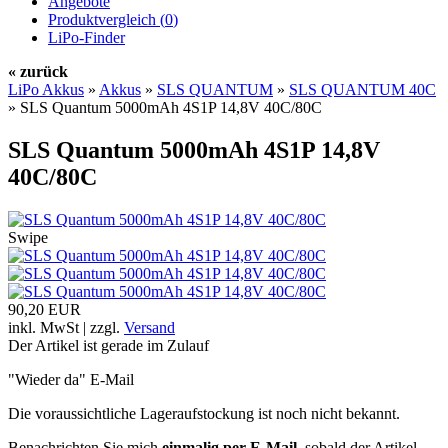
Angebote
Produktvergleich (
0
)
LiPo-Finder
« zurück
LiPo Akkus
»
Akkus
»
SLS QUANTUM
»
SLS QUANTUM 40C
»
SLS Quantum 5000mAh 4S1P 14,8V 40C/80C
SLS Quantum 5000mAh 4S1P 14,8V
40C/80C
Swipe
90,20 EUR
inkl. MwSt | zzgl.
Versand
Der Artikel ist gerade im Zulauf
"Wieder da" E-Mail
Die voraussichtliche Lageraufstockung ist noch nicht bekannt.
Benachrichten Sie mich
einmalig per E-Mail
, sobald der Artikel