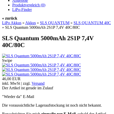
Angebote
Produktvergleich (
0
)
LiPo-Finder
« zurück
LiPo Akkus
»
Akkus
»
SLS QUANTUM
»
SLS QUANTUM 40C
»
SLS Quantum 5000mAh 2S1P 7,4V 40C/80C
SLS Quantum 5000mAh 2S1P 7,4V
40C/80C
Swipe
46,00 EUR
inkl. MwSt | zzgl.
Versand
Der Artikel ist gerade im Zulauf
"Wieder da" E-Mail
Die voraussichtliche Lageraufstockung ist noch nicht bekannt.
Benachrichten Sie mich
einmalig per E-Mail
, sobald der Artikel