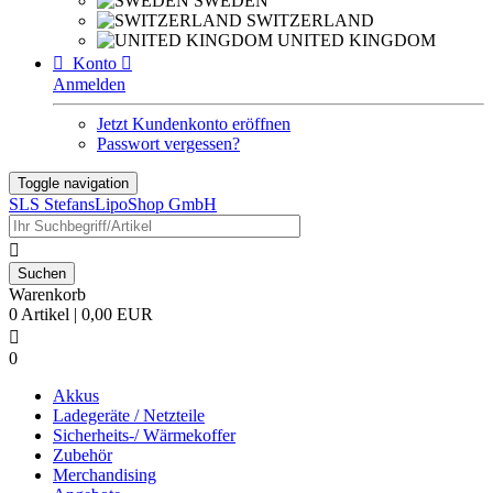
SWEDEN
SWITZERLAND
UNITED KINGDOM

Konto

Anmelden
Jetzt Kundenkonto eröffnen
Passwort vergessen?
Toggle navigation
SLS StefansLipoShop GmbH

Warenkorb
0 Artikel | 0,00 EUR

0
Akkus
Ladegeräte / Netzteile
Sicherheits-/ Wärmekoffer
Zubehör
Merchandising