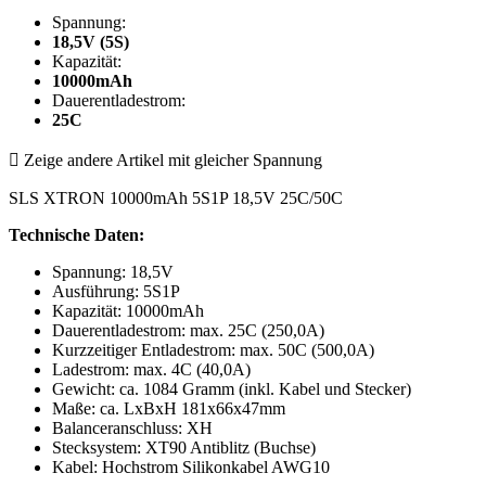
Spannung:
18,5V (5S)
Kapazität:
10000mAh
Dauerentladestrom:
25C

Zeige andere Artikel mit gleicher Spannung
SLS XTRON 10000mAh 5S1P 18,5V 25C/50C
Technische Daten:
Spannung: 18,5V
Ausführung: 5S1P
Kapazität: 10000mAh
Dauerentladestrom: max. 25C (250,0A)
Kurzzeitiger Entladestrom: max. 50C (500,0A)
Ladestrom: max. 4C (40,0A)
Gewicht: ca. 1084 Gramm (inkl. Kabel und Stecker)
Maße: ca. LxBxH 181x66x47mm
Balanceranschluss: XH
Stecksystem: XT90 Antiblitz (Buchse)
Kabel: Hochstrom Silikonkabel AWG10