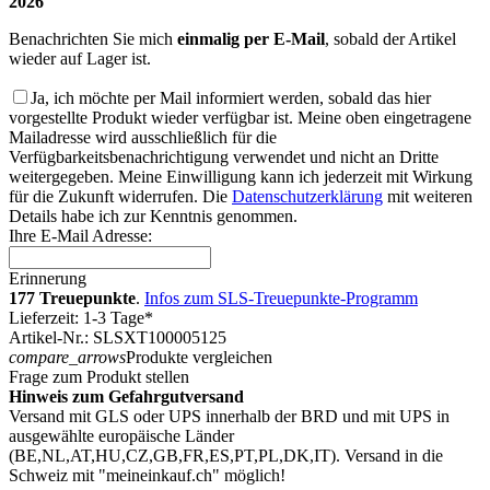
2026
Benachrichten Sie mich
einmalig per E-Mail
, sobald der Artikel
wieder auf Lager ist.
Ja, ich möchte per Mail informiert werden, sobald das hier
vorgestellte Produkt wieder verfügbar ist. Meine oben eingetragene
Mailadresse wird ausschließlich für die
Verfügbarkeitsbenachrichtigung verwendet und nicht an Dritte
weitergegeben. Meine Einwilligung kann ich jederzeit mit Wirkung
für die Zukunft widerrufen. Die
Datenschutzerklärung
mit weiteren
Details habe ich zur Kenntnis genommen.
Ihre E-Mail Adresse:
Erinnerung
177 Treuepunkte
.
Infos zum SLS-Treuepunkte-Programm
Lieferzeit: 1-3 Tage*
Artikel-Nr.: SLSXT100005125
compare_arrows
Produkte vergleichen
Frage zum Produkt stellen
Hinweis zum Gefahrgutversand
Versand mit GLS oder UPS innerhalb der BRD und mit UPS in
ausgewählte europäische Länder
(BE,NL,AT,HU,CZ,GB,FR,ES,PT,PL,DK,IT). Versand in die
Schweiz mit "meineinkauf.ch" möglich!