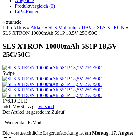
Angebote
Produktvergleich (
0
)
LiPo-Finder
« zurück
LiPo Akkus
»
Akkus
»
SLS Multirotor / UAV
»
SLS XTRON
»
SLS XTRON 10000mAh 5S1P 18,5V 25C/50C
SLS XTRON 10000mAh 5S1P 18,5V
25C/50C
Swipe
176,10 EUR
inkl. MwSt | zzgl.
Versand
Der Artikel ist gerade im Zulauf
"Wieder da" E-Mail
Die voraussichtliche Lageraufstockung ist am
Montag, 17. August