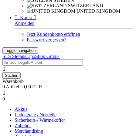
SWEDEN
SWITZERLAND
UNITED KINGDOM

Konto

Anmelden
Jetzt Kundenkonto eröffnen
Passwort vergessen?
Toggle navigation
SLS StefansLipoShop GmbH

Warenkorb
0 Artikel | 0,00 EUR

0
Akkus
Ladegeräte / Netzteile
Sicherheits-/ Wärmekoffer
Zubehör
Merchandising