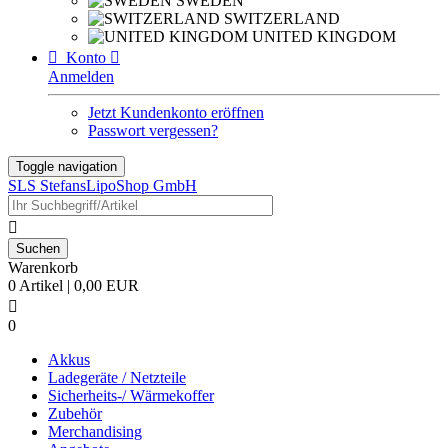
SWEDEN
SWITZERLAND
UNITED KINGDOM

Konto

Anmelden
Jetzt Kundenkonto eröffnen
Passwort vergessen?
Toggle navigation
SLS StefansLipoShop GmbH

Warenkorb
0 Artikel | 0,00 EUR

0
Akkus
Ladegeräte / Netzteile
Sicherheits-/ Wärmekoffer
Zubehör
Merchandising