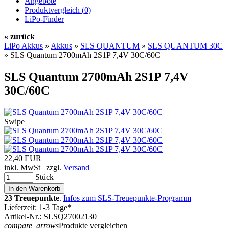
Angebote
Produktvergleich (
0
)
LiPo-Finder
« zurück
LiPo Akkus
»
Akkus
»
SLS QUANTUM
»
SLS QUANTUM 30C
»
SLS Quantum 2700mAh 2S1P 7,4V 30C/60C
SLS Quantum 2700mAh 2S1P 7,4V
30C/60C
Swipe
22,40 EUR
inkl. MwSt | zzgl.
Versand
Stück
23 Treuepunkte
.
Infos zum SLS-Treuepunkte-Programm
Lieferzeit: 1-3 Tage*
Artikel-Nr.: SLSQ27002130
compare_arrows
Produkte vergleichen