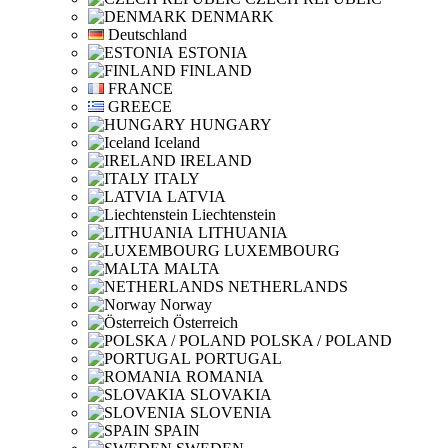
DENMARK
Deutschland
ESTONIA
FINLAND
FRANCE
GREECE
HUNGARY
Iceland
IRELAND
ITALY
LATVIA
Liechtenstein
LITHUANIA
LUXEMBOURG
MALTA
NETHERLANDS
Norway
Österreich
POLSKA / POLAND
PORTUGAL
ROMANIA
SLOVAKIA
SLOVENIA
SPAIN